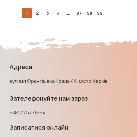
1
2
3
4
…
97
98
99
→
Адреса
вулиця Франтішека Крала 4А, місто Харків
Зателефонуйте нам зараз
+380775771654
Записатися онлайн