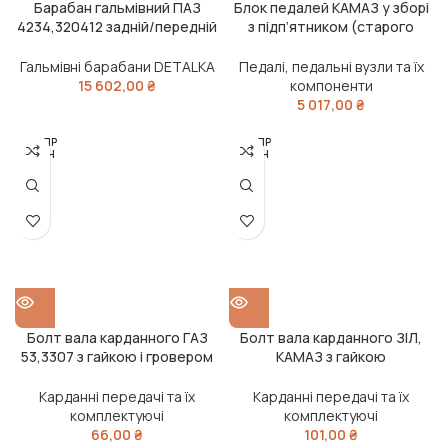
Барабан гальмівний ПАЗ
Блок педалей КАМАЗ у зборі
4234,320412 задній/передній
з підп’ятником (старого
(8 шпильок, ширина накладки
зразка) (DETALKA)
160 мм) (DETALKA)
Гальмівні барабани DETALKA
Педалі, педальні вузли та їх
15 602,00
₴
компоненти
5 017,00
₴
РОЗПР
РОЗПР
ОДАН
ОДАН
О
О
Болт вала карданного ГАЗ
Болт вала карданного ЗІЛ,
53,3307 з гайкою і гровером
КАМАЗ з гайкою
(М12х1,25х32, КОРОТКИЙ)
самоконтрящою і гровером
(DETALKA)
(М14х38, МІЦНІСТЬ 10.9)
Карданні передачі та їх
Карданні передачі та їх
(DETALKA)
комплектуючі
комплектуючі
66,00
₴
101,00
₴