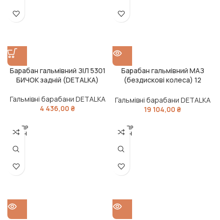
Барабан гальмівний ЗІЛ 5301
Барабан гальмівний МАЗ
БИЧОК задній (DETALKA)
(бездискові колеса) 12
шпильок (DETALKA)
Гальмівні барабани DETALKA
Гальмівні барабани DETALKA
4 436,00
₴
19 104,00
₴
РОЗПР
РОЗПР
ОДАН
ОДАН
О
О