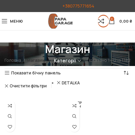
+380775771654
0
МЕНЮ
0,00
₴
Магазин
Головна
Магазин
Показано 1–12 із 1182
Категорії
Показати бічну панель
DETALKA
Очистити фільтри
РОЗПР
ОДАН
О