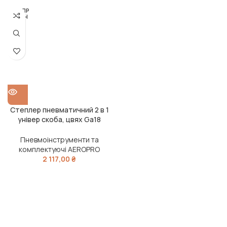
РОЗПР
ОДАН
О
Степлер пневматичний 2 в 1
універ скоба, цвях Ga18
AEROPRO
Пневмоінструменти та
комплектуючі AEROPRO
2 117,00
₴