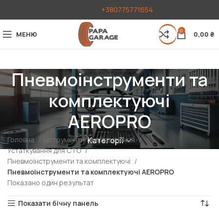
+380775771654
0
МЕНЮ
0,00
₴
Пневмоінструменти та
комплектуючі
AEROPRO
Головна
Інструменти та обладнання
Категорії
Устаткування для СТО
Пневмоінструменти та комплектуючі
Пневмоінструменти та комплектуючі AEROPRO
Показано один результат
Показати бічну панель