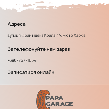
Адреса
вулиця Франтішека Крала 4А, місто Харків
Зателефонуйте нам зараз
+380775771654
Записатися онлайн