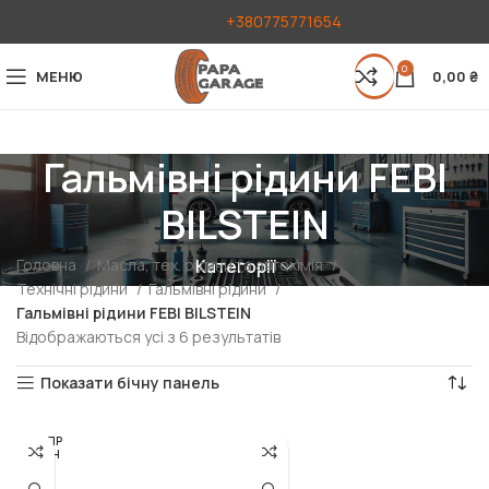
+380775771654
0
МЕНЮ
0,00
₴
Гальмівні рідини FEBI
BILSTEIN
Головна
Масла, тех. рідини та автохімія
Категорії
Технічні рідини
Гальмівні рідини
Гальмівні рідини FEBI BILSTEIN
Відображаються усі з 6 результатів
Показати бічну панель
РОЗПР
ОДАН
О