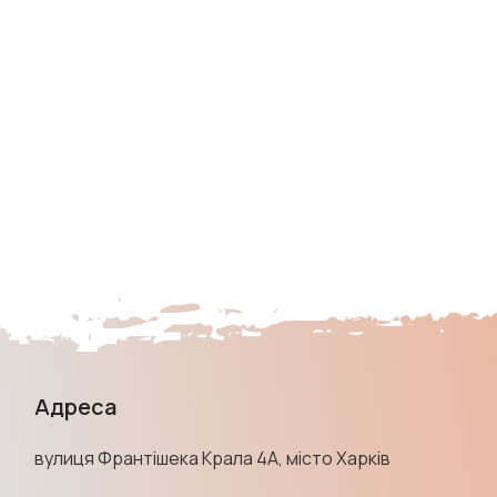
Адреса
вулиця Франтішека Крала 4А, місто Харків