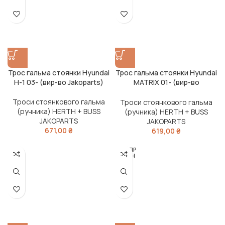
Трос гальма стоянки Hyundai
Трос гальма стоянки Hyundai
H-1 03- (вир-во Jakoparts)
MATRIX 01- (вир-во
Jakoparts)
Троси стоянкового гальма
Троси стоянкового гальма
(ручника) HERTH + BUSS
(ручника) HERTH + BUSS
JAKOPARTS
JAKOPARTS
671,00
₴
619,00
₴
РОЗПР
ОДАН
О