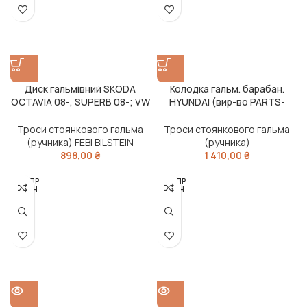
Диск гальмівний SKODA
Колодка гальм. барабан.
OCTAVIA 08-, SUPERB 08-; VW
HYUNDAI (вир-во PARTS-
CADDY 2010-; SEAT LEON 05-
MALL)
задн. (вир-во ABS)
Троси стоянкового гальма
Троси стоянкового гальма
(ручника) FEBI BILSTEIN
(ручника)
898,00
₴
1 410,00
₴
РОЗПР
РОЗПР
ОДАН
ОДАН
О
О