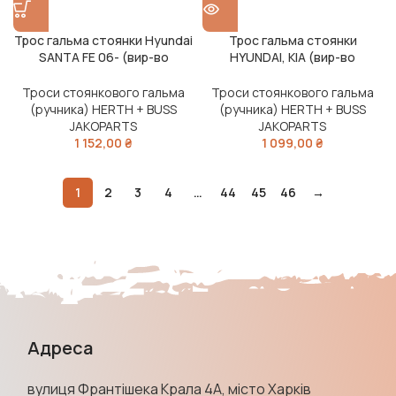
Трос гальма стоянки Hyundai
Трос гальма стоянки
SANTA FE 06- (вир-во
HYUNDAI, KIA (вир-во
Jakoparts)
Jakoparts)
Троси стоянкового гальма
Троси стоянкового гальма
(ручника) HERTH + BUSS
(ручника) HERTH + BUSS
JAKOPARTS
JAKOPARTS
1 152,00
₴
1 099,00
₴
1
2
3
4
…
44
45
46
→
Адреса
вулиця Франтішека Крала 4А, місто Харків