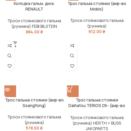
Колодка гальм. диск.
Трос гальма стоянки (вир-во
RENAULT
Mobis)
(GRAND)ESPACE/LAGUNA
передн. (вир-во ABS)
Троси стоянкового гальма
Троси стоянкового гальма
(ручника)
(ручника) FEBI BILSTEIN
912,00
₴
884,00
₴
РОЗПР
ОДАН
О
Трос гальма стоянки (вир-во
Трос гальма стоянки
SsangYong)
Daihatsu TERIOS 05- (вир-во
Jakoparts)
Троси стоянкового гальма
Троси стоянкового гальма
(ручника)
(ручника) HERTH + BUSS
578,00
₴
JAKOPARTS