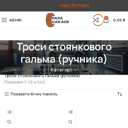
+380775771654
0
МЕНЮ
0,00
₴
Троси стоянкового
гальма (ручника)
Головна
Автозапчастини
Гальмівна система
Категорії
Троси стоянкового гальма (ручника)
Показано 1–12 із 542
Показати бічну панель