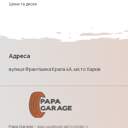
Шини та диски
Адреса
вулиця Франтішека Крала 4А, місто Харків
Papa Garage
– ваш надійний автосервіс у