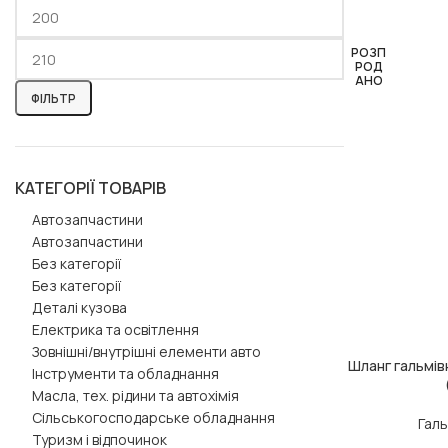
РОЗП
РОД
АНО
ФІЛЬТР
КАТЕГОРІЇ ТОВАРІВ
Автозапчастини
Автозапчастини
Без категорії
Без категорії
Деталі кузова
Електрика та освітлення
Зовнішні/внутрішні елементи авто
Шланг гальмі
ЧИТАТИ ДАЛІ
Інструменти та обладнання
Масла, тех. рідини та автохімія
Сільськогосподарське обладнання
Галь
Туризм і відпочинок