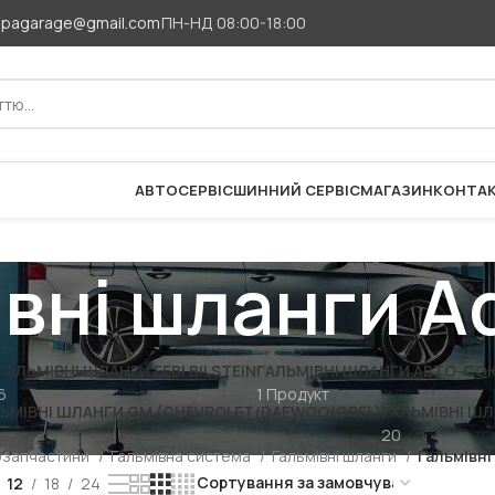
apagarage@gmail.com
ПН-НД 08:00-18:00
АВТОСЕРВІС
ШИННИЙ СЕРВІС
МАГАЗИН
КОНТА
вні шланги A
ГАЛЬМІВНІ ШЛАНГИ FEBI BILSTEIN
ГАЛЬМІВНІ ШЛАНГИ АВТО-СОЮ
6
1 Продукт
ЬМІВНІ ШЛАНГИ GM (CHEVROLET/DAEWOO/OPEL)
ГАЛЬМІВНІ ШЛ
20
озапчастини
Гальмівна система
Гальмівні шланги
Гальмівні
12
18
24