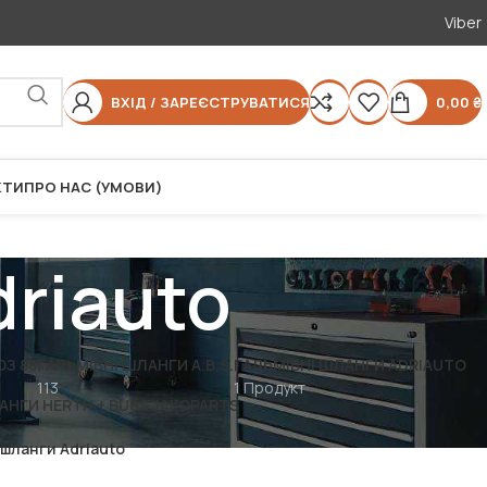
Viber
ВХІД / ЗАРЕЄСТРУВАТИСЯ
0,00
₴
КТИ
ПРО НАС (УМОВИ)
driauto
З 88
ГАЛЬМІВНІ ШЛАНГИ A.B.S.
ГАЛЬМІВНІ ШЛАНГИ ADRIAUTO
113
1 Продукт
АНГИ HERTH + BUSS JAKOPARTS
 шланги Adriauto