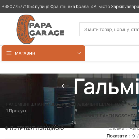
+380775771654
вулиця Франтішека Крала, 4А, місто Харків
vashp
МАГАЗИН
Гальмі
ГАЛЬМІВНІ ШЛАНГИ BLUE PRINT
ГАЛЬМІВНІ ШЛАНГИ DETALKA
1 Продукт
5
ГАЛЬМІВНІ ШЛАНГИ BOSCH
ГАЛ
39
10
ФІЛЬТРУВАТИ ЗА ЦІНОЮ
Головна
Авт
Показати
9