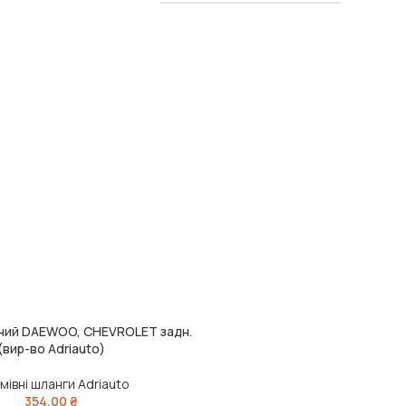
вний DAEWOO, CHEVROLET задн.
(вир-во Adriauto)
мівні шланги Adriauto
354,00
₴