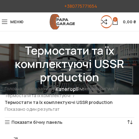
+380775771654
0
МЕНЮ
0,00
₴
Термостати та їх
комплектуючі USSR
production
Головна
Автозапчастини
Охолодження двигуна
Категорії
Термостати та їх комплектуючі
Термостати та їх комплектуючі USSR production
Показано один результат
Показати бічну панель
РОЗПР