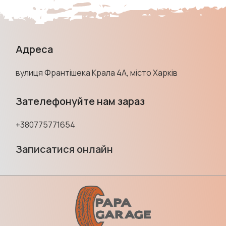
Адреса
вулиця Франтішека Крала 4А, місто Харків
Зателефонуйте нам зараз
+380775771654
Записатися онлайн