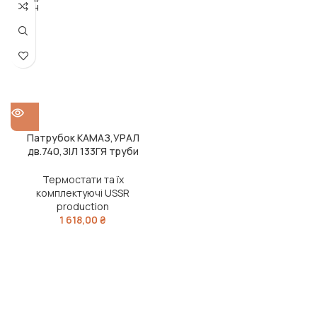
ОДАН
О
Патрубок КАМАЗ,УРАЛ
дв.740,ЗІЛ 133ГЯ труби
перепускної від радіатора до
помпи(АЛЮМІНІЄВИЙ)
Термостати та їх
(DETALKA)
комплектуючі USSR
production
1 618,00
₴