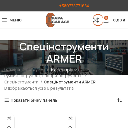
+380775771654
0
МЕНЮ
0,00
₴
Спецінструменти
ARMER
Головна
Інструменти та обладнання
Категорії
Ручний інструмент, набори інструментів
Спецінструменти
Спецінструменти ARMER
Відображаються усі з 6 результатів
Показати бічну панель