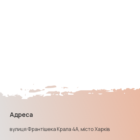
Адреса
вулиця Франтішека Крала 4А, місто Харків