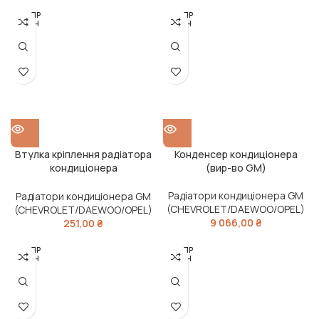
РОЗПР
РОЗПР
ОДАН
ОДАН
О
О
Втулка кріплення радіатора
Конденсер кондиціонера
кондиціонера
(вир-во GM)
DAEWOO/CHEVROLET LANOS,
LACETTI/NUBIRA (вир-во GM)
Радіатори кондиціонера GM
Радіатори кондиціонера GM
(CHEVROLET/DAEWOO/OPEL)
(CHEVROLET/DAEWOO/OPEL)
9 066,00
₴
251,00
₴
РОЗПР
РОЗПР
ОДАН
ОДАН
О
О