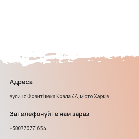
Адреса
вулиця Франтішека Крала 4А, місто Харків
Зателефонуйте нам зараз
+380775771654