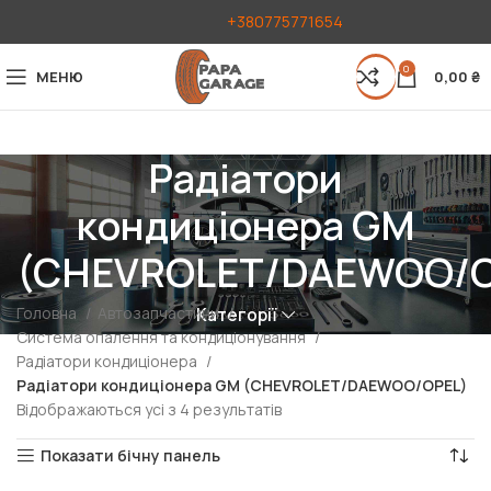
+380775771654
0
МЕНЮ
0,00
₴
Радіатори
кондиціонера GM
(CHEVROLET/DAEWOO/O
Головна
Автозапчастини
Категорії
Система опалення та кондиціонування
Радіатори кондиціонера
Радіатори кондиціонера GM (CHEVROLET/DAEWOO/OPEL)
Відображаються усі з 4 результатів
Показати бічну панель