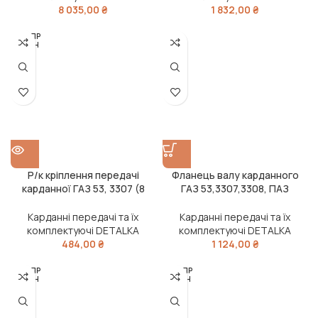
8 035,00
₴
1 832,00
₴
РОЗПР
ОДАН
О
Р/к кріплення передачі
Фланець валу карданного
карданної ГАЗ 53, 3307 (8
ГАЗ 53,3307,3308, ПАЗ
штук, гайки+гровер, міцність
(копито, квадратний)
10.9) (DETALKA)
(DETALKA)
Карданні передачі та їх
Карданні передачі та їх
комплектуючі DETALKA
комплектуючі DETALKA
484,00
₴
1 124,00
₴
РОЗПР
РОЗПР
ОДАН
ОДАН
О
О