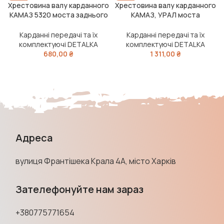
Хрестовина валу карданного
Хрестовина валу карданного
КАМАЗ 5320 моста заднього
КАМАЗ, УРАЛ моста
мала (39х118, з маслянкою)
середнього (50х135, з
(DETALKA)
маслянкою) (DETALKA)
Карданні передачі та їх
Карданні передачі та їх
комплектуючі DETALKA
комплектуючі DETALKA
680,00
₴
1 311,00
₴
Адреса
вулиця Франтішека Крала 4А, місто Харків
Зателефонуйте нам зараз
+380775771654