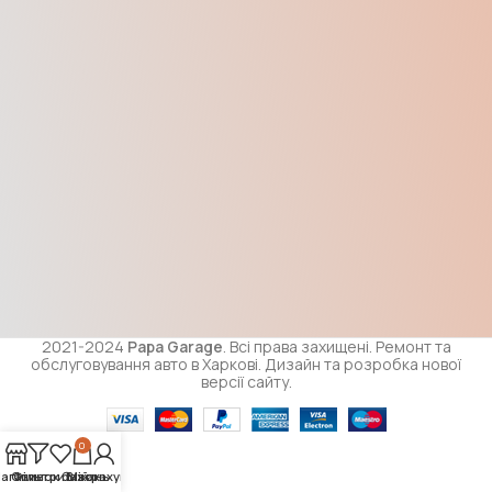
2021-2024
Papa Garage
. Всі права захищені. Ремонт та
обслуговування авто в Харкові. Дизайн та розробка нової
версії сайту.
0
агазин
Список бажань
Фільтри
Візок
Мій рахунок