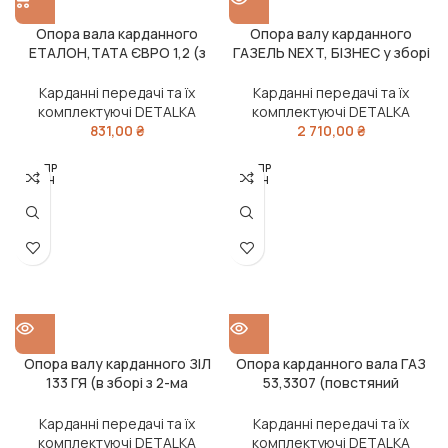
Опора вала карданного
Опора валу карданного
ЕТАЛОН,ТАТА ЄВРО 1,2 (з
ГАЗЕЛЬ NEXT, БІЗНЕС у зборі
закритим підшипником)
(після 2017 року, d= 40 мм)
(DETALKA)
(DETALKA)
Карданні передачі та їх
Карданні передачі та їх
комплектуючі DETALKA
комплектуючі DETALKA
831,00
₴
2 710,00
₴
РОЗПР
РОЗПР
ОДАН
ОДАН
О
О
Опора валу карданного ЗІЛ
Опора карданного вала ГАЗ
133 ГЯ (в зборі з 2-ма
53,3307 (повстяний
манжетами) (DETALKA)
ущільнювач,підшипник
закритий, з кронштейном)
Карданні передачі та їх
Карданні передачі та їх
(DETALKA)
комплектуючі DETALKA
комплектуючі DETALKA