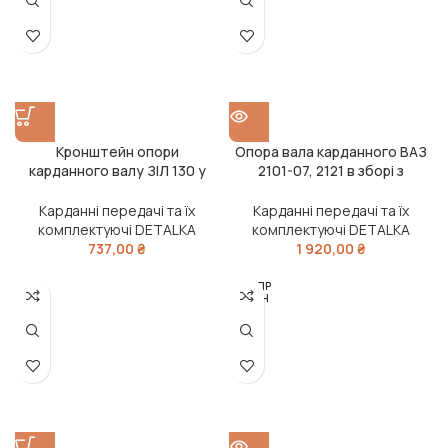
Кронштейн опори
Опора вала карданного ВАЗ
карданного валу ЗІЛ 130 у
2101-07, 2121 в зборі з
зборі (ПОСИЛЕНИЙ ХОМУТ)
підшипником (DETALKA)
(DETALKA)
Карданні передачі та їх
Карданні передачі та їх
комплектуючі DETALKA
комплектуючі DETALKA
737,00
₴
1 920,00
₴
РОЗПР
ОДАН
О