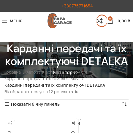
+380775771654
0
МЕНЮ
0,00
₴
Карданні передачі та їх
комплектуючі DETALKA
Головна
Автозапчастини
Трансмісія
Категорії
Карданні передачі та їх комплектуючі
Карданні передачі та їх комплектуючі DETALKA
Відображаються усі з 12 результатів
Показати бічну панель
РОЗПР
ОДАН
О