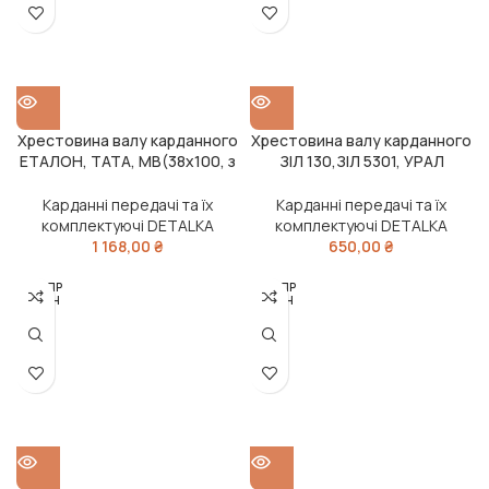
Хрестовина валу карданного
Хрестовина валу карданного
ЕТАЛОН, ТАТА, MB(38х100, з
ЗІЛ 130,ЗІЛ 5301, УРАЛ
маслянкою і стопорними
375,4320 (39х118, з
кільцями) (DETALKA)
маслянкою) (DETALKA)
Карданні передачі та їх
Карданні передачі та їх
комплектуючі DETALKA
комплектуючі DETALKA
1 168,00
₴
650,00
₴
РОЗПР
РОЗПР
ОДАН
ОДАН
О
О