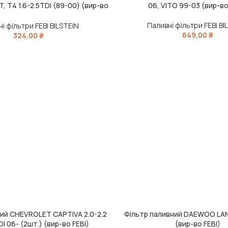
T, T4 1.6-2.5TDI (89-00) (вир-во
06, VITO 99-03 (вир-во
FEBI)
Паливні фільтри FEBI BI
і фільтри FEBI BILSTEIN
649,00
₴
324,00
₴
ний CHEVROLET CAPTIVA 2.0-2.2
Фільтр паливний DAEWOO LAN
ИК
ДОДАТИ В КОШИК
I 06- (2шт.) (вир-во FEBI)
(вир-во FEBI)