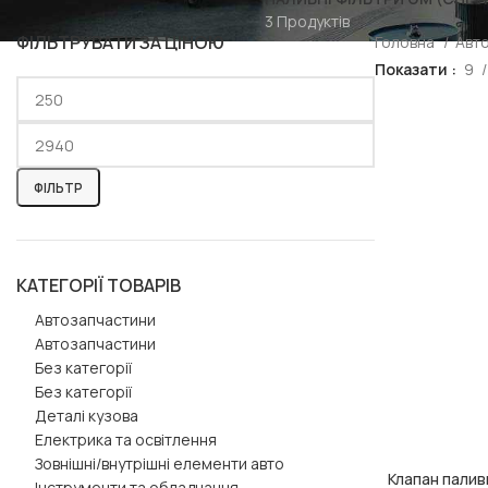
3 Продуктів
ФІЛЬТРУВАТИ ЗА ЦІНОЮ
Головна
Авт
Показати
9
ФІЛЬТР
КАТЕГОРІЇ ТОВАРІВ
Автозапчастини
Автозапчастини
Без категорії
Без категорії
Деталі кузова
Електрика та освітлення
Зовнішні/внутрішні елементи авто
Клапан палив
ДОДАТИ В КОШ
Інструменти та обладнання