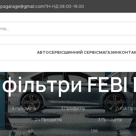
apagarage@gmail.com
ПН-НД 08:00-18:00
АВТОСЕРВІС
ШИННИЙ СЕРВІС
МАГАЗИН
КОНТА
 фільтри FEBI 
PRINT
ПАЛИВНІ ФІЛЬТРИ CNH
ПАЛИВНІ ФІЛЬТРИ DETALKA
ПАЛИВН
4 Продуктів
3 Продуктів
104 Про
И HENGST FILTER
ПАЛИВНІ ФІЛЬТРИ HIFI-FILTER
ПАЛИВНІ ФІЛЬТРИ
24 Продуктів
3 Продуктів
ЛЬТРИ BOSCH
ПАЛИВНІ ФІЛЬТРИ CHAMPION
ПАЛИВНІ ФІЛЬТРИ 
49
196
VROLET/DAEWOO/OPEL)
ПАЛИВНІ ФІЛЬТРИ HERTH + BUSS JAKOPA