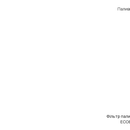
Паливн
Фільтр пал
ДОДАТИ В КОШ
ECOB