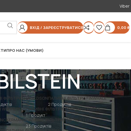
Viber
ВХІД / ЗАРЕЄСТРУВАТИСЯ
0,00
₴
КТИ
ПРО НАС (УМОВИ)
BILSTEIN
І ФІЛЬТРИ DONALDSON
ПАЛИВНІ ФІЛЬТРИ FINWHALE
дуктів
2 Продуктів
 WIX FILTERS
ПАЛИВНІ ФІЛЬТРИ ДОРОЖНЯ КАРТА
1 Продукт
DENCKERMANN
ПАЛИВНІ ФІЛЬТРИ FEBI BILSTEIN
23 Продуктів
RTS
ПАЛИВНІ ФІЛЬТРИ JUBANA