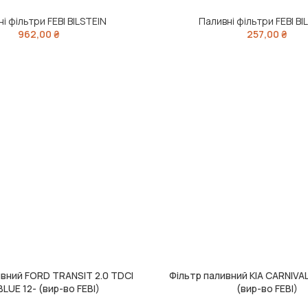
і фільтри FEBI BILSTEIN
Паливні фільтри FEBI BI
962,00
₴
257,00
₴
ивний FORD TRANSIT 2.0 TDCI
Фільтр паливний KIA CARNIVAL 
ИК
ДОДАТИ В КОШИК
LUE 12- (вир-во FEBI)
(вир-во FEBI)