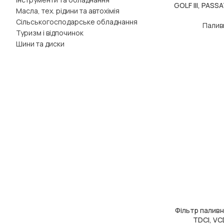
GOLF III, PASSA
Масла, тех. рідини та автохімія
Сільськогосподарське обладнання
Паливн
Туризм і відпочинок
Шини та диски
Фільтр палив
ДОДАТИ В КОШ
TDCI, VCD