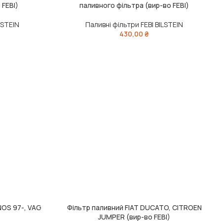
 FEBI)
паливного фільтра (вир-во FEBI)
LSTEIN
Паливні фільтри FEBI BILSTEIN
430,00
₴
OS 97-, VAG
Фільтр паливний FIAT DUCATO, CITROEN
ДОДАТИ В КОШИК
JUMPER (вир-во FEBI)