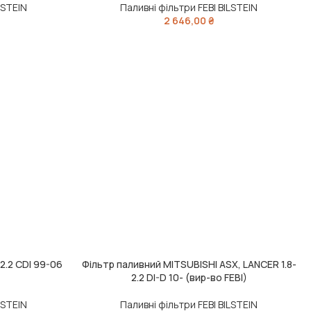
LSTEIN
Паливні фільтри FEBI BILSTEIN
2 646,00
₴
2.2 CDI 99-06
Фільтр паливний MITSUBISHI ASX, LANCER 1.8-
ДОДАТИ В КОШИК
2.2 DI-D 10- (вир-во FEBI)
LSTEIN
Паливні фільтри FEBI BILSTEIN