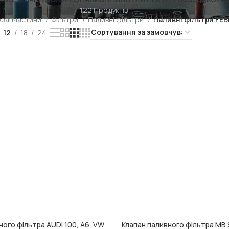
122 Продуктів
озапчастини
Фільтри
Паливні фільтри
Паливні фільтри FEBI
12
18
24
ного фільтра AUDI 100, A6, VW
Клапан паливного фільтра MB
ИК
ДОДАТИ В КОШИК