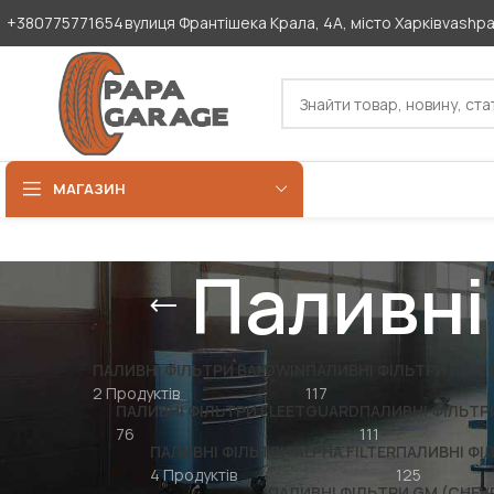
+380775771654
вулиця Франтішека Крала, 4А, місто Харків
vashp
МАГАЗИН
Паливні
ПАЛИВНІ ФІЛЬТРИ BALDWIN
ПАЛИВНІ ФІЛЬТРИ BLUE 
2 Продуктів
117
ПАЛИВНІ ФІЛЬТРИ FLEETGUARD
ПАЛИВНІ ФІЛЬТР
76
111
ПАЛИВНІ ФІЛЬТРИ ALPHA FILTER
ПАЛИВНІ ФІ
4 Продуктів
125
ПАЛИВНІ ФІЛЬТРИ GM (CHE