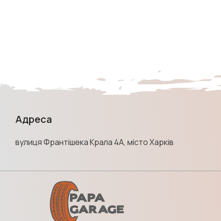
Адреса
вулиця Франтішека Крала 4А, місто Харків