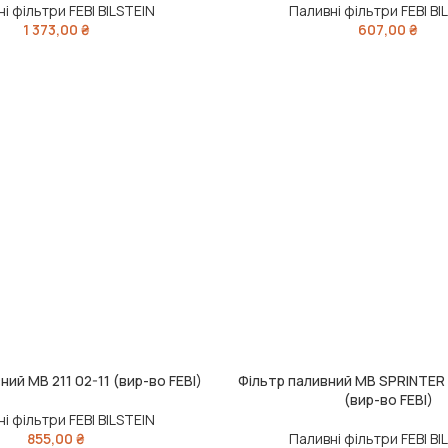
і фільтри FEBI BILSTEIN
Паливні фільтри FEBI BI
1 373,00
₴
607,00
₴
ний MB 211 02-11 (вир-во FEBI)
Фільтр паливний MB SPRINTER 
ИК
ДОДАТИ В КОШИК
(вир-во FEBI)
і фільтри FEBI BILSTEIN
855,00
₴
Паливні фільтри FEBI BI