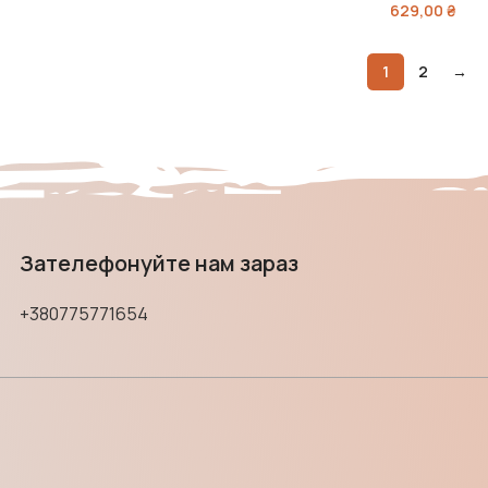
629,00
₴
1
2
→
Зателефонуйте нам зараз
+380775771654