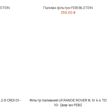
LSTEIN
Паливні фільтри FEBI BILSTEIN
359,00
₴
2.9 CRDI 01-
Фільтр паливний LR RANGE ROVER III, IV 4.4 TD
ДОДАТИ В КОШИК
10- (вир-во FEBI)