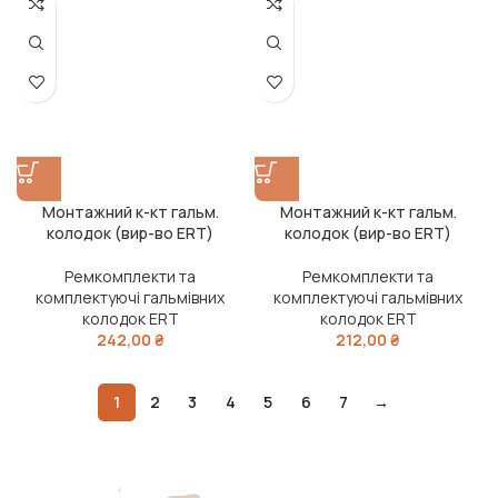
Монтажний к-кт гальм.
Монтажний к-кт гальм.
колодок (вир-во ERT)
колодок (вир-во ERT)
Ремкомплекти та
Ремкомплекти та
комплектуючі гальмівних
комплектуючі гальмівних
колодок ERT
колодок ERT
242,00
₴
212,00
₴
1
2
3
4
5
6
7
→