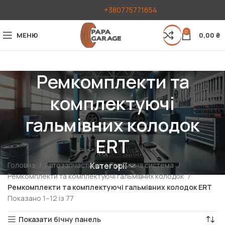
+380775771654
0
МЕНЮ
0,00
₴
Ремкомплекти та
комплектуючі
гальмівних колодок
ERT
Головна
Автозапчастини
Гальмівна система
Категорії
Ремкомплекти та комплектуючі гальмівних колодок
Ремкомплекти та комплектуючі гальмівних колодок ERT
Показано 1–12 із 77
Показати бічну панель