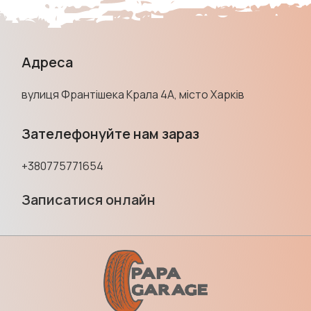
Адреса
вулиця Франтішека Крала 4А, місто Харків
Зателефонуйте нам зараз
+380775771654
Записатися онлайн