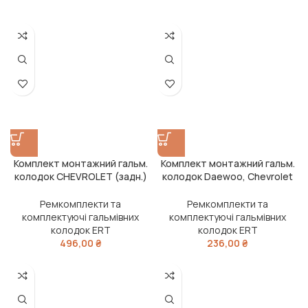
Комплект монтажний гальм.
Комплект монтажний гальм.
колодок CHEVROLET (задн.)
колодок Daewoo, Chevrolet
(вир-во ERT)
(задн.) (вир-во ERT)
Ремкомплекти та
Ремкомплекти та
комплектуючі гальмівних
комплектуючі гальмівних
колодок ERT
колодок ERT
496,00
₴
236,00
₴