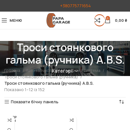
+380775771654
0
МЕНЮ
0,00
₴
Троси стоянкового
гальма (ручника) A.B.S.
Головна
Автозапчастини
Гальмівна система
Категорії
Троси стоянкового гальма (ручника)
Троси стоянкового гальма (ручника) A.B.S.
Показано 1–12 із 152
Показати бічну панель
РОЗПР
ОДАН
О