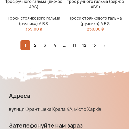
Трос ручного гальма (вир-во
Трос ручного гальма (вир-во
ABS)
ABS)
Троси стоянкового гальма
Троси стоянкового гальма
(ручника) A.B.S.
(ручника) A.B.S.
369,00
₴
250,00
₴
1
2
3
4
…
11
12
13
→
Адреса
вулиця Франтішека Крала 4А, місто Харків
Зателефонуйте нам зараз