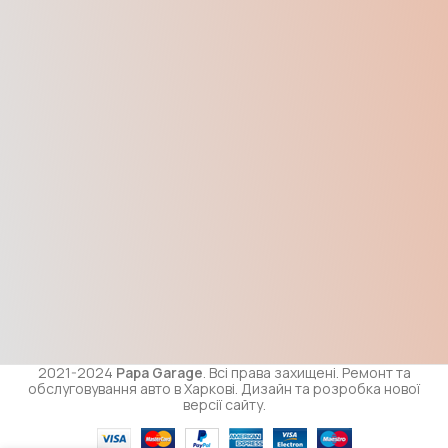
2021-2024
Papa Garage
. Всі права захищені. Ремонт та
обслуговування авто в Харкові. Дизайн та розробка нової
версії сайту.