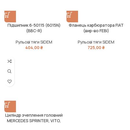
Підшипник 6-50115 (6015N)
Фланець карбюратора FIAT
(BBC-R)
(вир-во FEBI)
Рульові тяги SIDEM
Рульові тяги SIDEM
404,00
₴
725,00
₴
Циліндр зчеплення головний
MERCEDES SPRINTER, VITO,
VARIO, VW LT 28-35 2.2D-