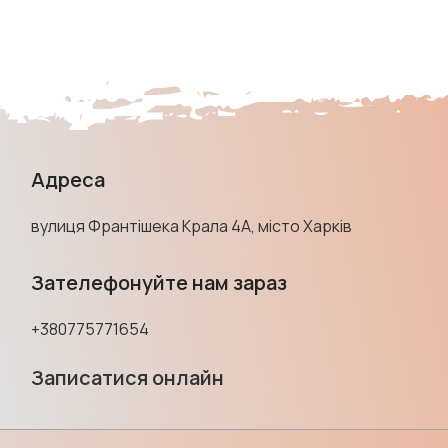
Адреса
вулиця Франтішека Крала 4А, місто Харків
Зателефонуйте нам зараз
+380775771654
Записатися онлайн