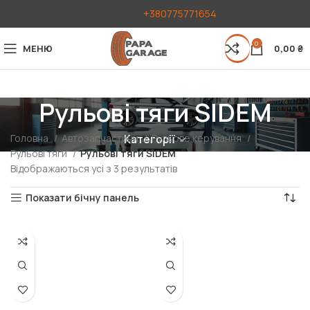
+380775771654
0
МЕНЮ
0,00
₴
Рульові тяги SIDEM
Головна
Автозапчастини
Рульове керування
Категорії
Рульові тяги
Рульові тяги SIDEM
Відображаються усі з 3 результатів
Показати бічну панель