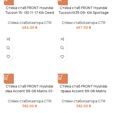
Стійка стаб FRONT Hyundai
Стійка стаб FRONT Hyundai
Tucson 15- i30 11-17 KIA Ceed
Tucson/iX35 09- KIA Sportage
14- Sportage 15- OLD CLKK-44
10- Sorento 09- OLD CLKH-48
(вир-во CTR)
(вир-во CTR)
Стійки стабілізатора CTR
Стійки стабілізатора CTR
464,00
₴
467,00
₴
Стійка стаб FRONT Hyundai
Стійка стаб FRONT Hyundai
ліва Accent 99-06 Matrix 01-
права Accent 99-06 Matrix
Mitsubishi права OLD CLKH-
01- Mitsubishi ліва OLD CLKH-
18L (вир-во CTR)
18R (вир-во CTR)
Стійки стабілізатора CTR
Стійки стабілізатора CTR
382,00
₴
382,00
₴