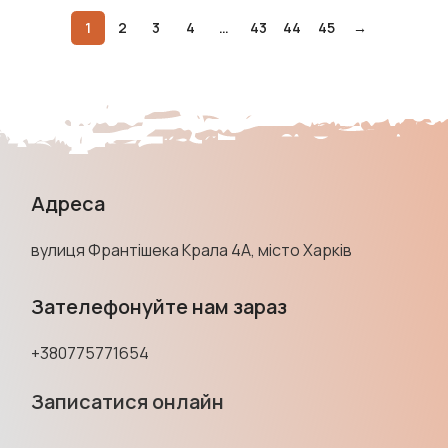
1
2
3
4
…
43
44
45
→
Адреса
вулиця Франтішека Крала 4А, місто Харків
Зателефонуйте нам зараз
+380775771654
Записатися онлайн