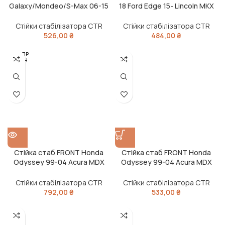
Galaxy/Mondeo/S-Max 06-15
18 Ford Edge 15- Lincoln MKX
Mazda3 99-14 Volvo OLD
16-18 MKZ 13-18 OLD CLF-14
CLMZ-30 (вир-во CTR)
(вир-во CTR)
Стійки стабілізатора CTR
Стійки стабілізатора CTR
526,00
₴
484,00
₴
РОЗПР
ОДАН
О
Стійка стаб FRONT Honda
Стійка стаб FRONT Honda
Odyssey 99-04 Acura MDX
Odyssey 99-04 Acura MDX
00- Hyundai Tucson 15-17 NEW
00- Hyundai Tucson 15-17 OLD
CL0164 (вир-во CTR)
CLHO-31 (вир-во CTR)
Стійки стабілізатора CTR
Стійки стабілізатора CTR
792,00
₴
533,00
₴