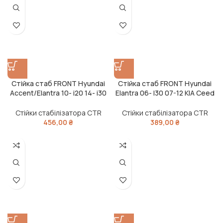
Стійка стаб FRONT Hyundai
Стійка стаб FRONT Hyundai
Accent/Elantra 10- i20 14- i30
Elantra 06- I30 07-12 KIA Ceed
11- KIA OLD CLKH-46 (вир-во
06-12 Forte 09 OLD CLKH-30
CTR)
(вир-во CTR)
Стійки стабілізатора CTR
Стійки стабілізатора CTR
456,00
₴
389,00
₴