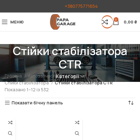
+380775771654
0
МЕНЮ
0,00
₴
Стійки стабілізатора
CTR
Головна
Автозапчастини
Підвіска
Категорії
Стійки стабілізатора
Стійки стабілізатора CTR
Показано 1–12 із 532
Показати бічну панель