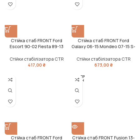
Стійка стаб FRONT Ford
Стійка стаб FRONT Ford
Escort 90-02 Fiesta 89-13
Galaxy 06-15 Mondeo 07-15 S-
Focus 98-09 ORion 90-96 OLD
Max 06-14 Volvo OLD CLF-47
CLF-3 (вир-во CTR)
(вир-во CTR)
Стійки стабілізатора CTR
Стійки стабілізатора CTR
417,00
₴
673,00
₴
РОЗПР
ОДАН
О
Стійка стаб FRONT Ford
Стійка стаб FRONT Fusion 13-