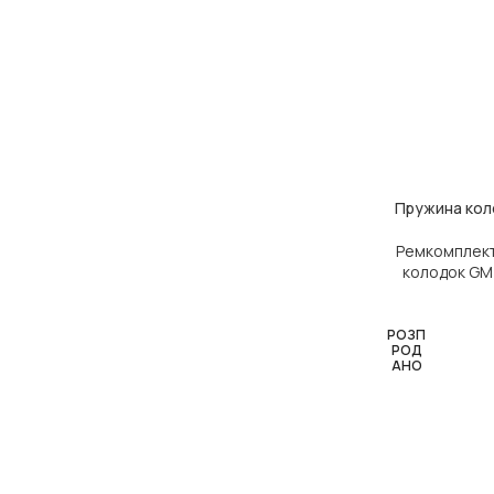
Пружина коло
ЧИТАТИ ДАЛІ
Ремкомплект
колодок GM
РОЗП
РОД
АНО