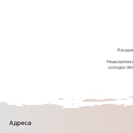
Р/к кол
ЧИТАТИ ДАЛІ
Ремкомплект
колодок GM
Адреса