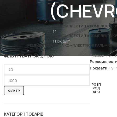
(CHEVR
РЕМКОМПЛЕКТИ ТА КОМПЛЕКТУЮЧІ
14
РЕМКОМПЛЕКТИ ТА КОМПЛЕКТУЮЧ
1 Продукт
РЕМКОМПЛЕКТИ ТА КОМПЛЕКТУЮЧІ ГАЛЬМІВНИ
5
ФІЛЬТРУВАТИ ЗА ЦІНОЮ
Головна
Авт
Ремкомплекти
Показати
9
РОЗП
РОД
ФІЛЬТР
АНО
КАТЕГОРІЇ ТОВАРІВ