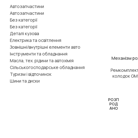
Автозапчастини
Автозапчастини
Без категорії
Без категорії
Деталі кузова
Електрика та освітлення
Зовнішні/внутрішні елементи авто
Інструменти та обладнання
Механізм ро
ЧИТАТИ ДАЛІ
Масла, тех. рідини та автохімія
Сільськогосподарське обладнання
Ремкомплект
Туризм і відпочинок
колодок GM
Шини та диски
РОЗП
РОД
АНО