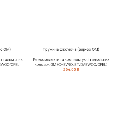
во GM)
Пружина фіксуюча (вир-во GM)
ЧИТАТИ ДАЛІ
і гальмівних
Ремкомплекти та комплектуючі гальмівних
EWOO/OPEL)
колодок GM (CHEVROLET/DAEWOO/OPEL)
264,00
₴