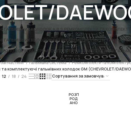
OLET/DAEWO
 ГАЛЬМІВНИХ КОЛОДОК A.B.S.
РЕМКОМПЛЕКТИ ТА КОМПЛЕКТУ
6
І ГАЛЬМІВНИХ КОЛОДОК DETALKA
РЕМКОМПЛЕКТИ ТА КОМПЛЕК
77
Х КОЛОДОК FEBEST
РЕМКОМПЛЕКТИ ТА КОМПЛЕКТУЮЧІ ГАЛЬМІ
8
озапчастини
Гальмівна система
Ремкомплекти та комплектую
 та комплектуючі гальмівних колодок GM (CHEVROLET/DAEWO
12
18
24
РОЗП
РОД
АНО