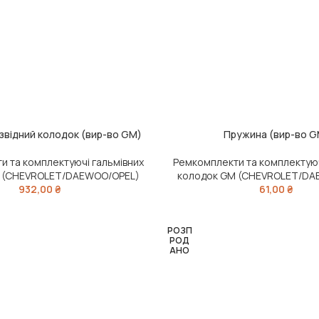
звідний колодок (вир-во GM)
Пружина (вир-во G
ЧИТАТИ ДАЛІ
и та комплектуючі гальмівних
Ремкомплекти та комплектуюч
 (CHEVROLET/DAEWOO/OPEL)
колодок GM (CHEVROLET/DA
932,00
₴
61,00
₴
РОЗП
РОД
АНО