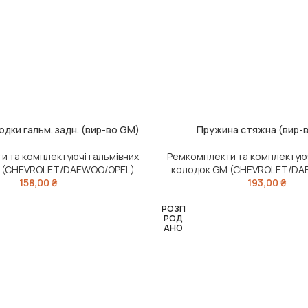
дки гальм. задн. (вир-во GM)
Пружина стяжна (вир-
ЧИТАТИ ДАЛІ
и та комплектуючі гальмівних
Ремкомплекти та комплектуюч
 (CHEVROLET/DAEWOO/OPEL)
колодок GM (CHEVROLET/DA
158,00
₴
193,00
₴
РОЗП
РОД
АНО