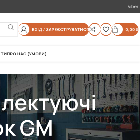
Viber
ВХІД / ЗАРЕЄСТРУВАТИСЯ
0,00
₴
КТИ
ПРО НАС (УМОВИ)
плектуючі
ок GM