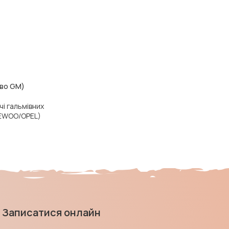
-во GM)
і гальмівних
EWOO/OPEL)
Записатися онлайн