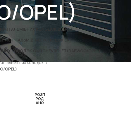
O/OPEL)
ЮЧІ ГАЛЬМІВНИХ КОЛОДОК BOSCH
ТУЮЧІ ГАЛЬМІВНИХ КОЛОДОК ERT
ВНИХ КОЛОДОК GM (CHEVROLET/DAEWOO/OPEL)
чі гальмівних колодок
O/OPEL)
РОЗП
РОД
АНО