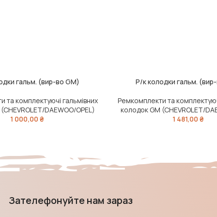
одки гальм. (вир-во GM)
Р/к колодки гальм. (вир
ЧИТАТИ ДАЛІ
и та комплектуючі гальмівних
Ремкомплекти та комплектуюч
 (CHEVROLET/DAEWOO/OPEL)
колодок GM (CHEVROLET/DA
1 000,00
₴
1 481,00
₴
Зателефонуйте нам зараз