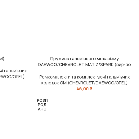
M)
Пружина гальмівного механізму
ЧИТАТИ ДАЛІ
DAEWOO/CHEVROLET MATIZ/SPARK (вир-во
GM)
і гальмівних
EWOO/OPEL)
Ремкомплекти та комплектуючі гальмівних
колодок GM (CHEVROLET/DAEWOO/OPEL)
46,00
₴
РОЗП
РОД
АНО