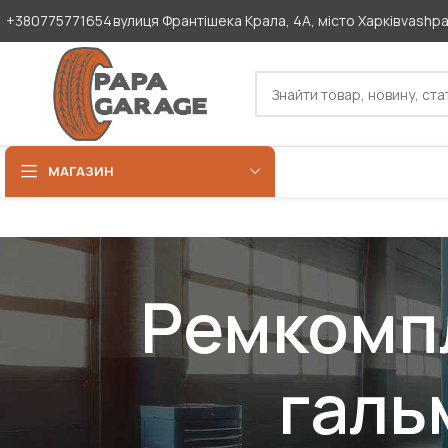
+380775771654
вулиця Франтішека Крала, 4А, місто Харків
vashp
МАГАЗИН
Ремкомпл
галь