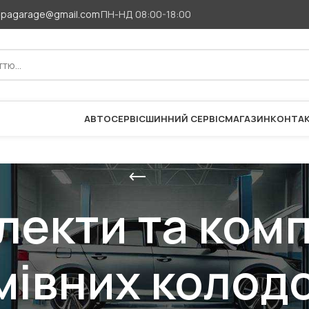
apagarage@gmail.com
ПН-НД 08:00-18:00
АВТОСЕРВІС
ШИННИЙ СЕРВІС
МАГАЗИН
КОНТА
екти та ком
мівних колод