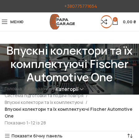
+380775771654
0
МЕНЮ
0,00
₴
Впускні колектори та їх
комплектуючі Fischer
Automotive One
Головна
Автозапчастини
Категорії
Система підготовки та подачі повітря
Впускні колектори та їх комплектуючі
Впускні колектори та їх комплектуючі Fischer Automotive
One
Показано 1–12 із 28
Показати бічну панель