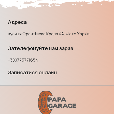
Адреса
вулиця Франтішека Крала 4А, місто Харків
Зателефонуйте нам зараз
+380775771654
Записатися онлайн