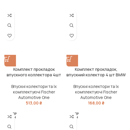
Комплект прокладок
Комплект прокладок,
впускного коллектора 4шт
впускний колектор 4 шт BMW
VAG 1.4 16V/1.6 16V (вир-во
N20/N26 11- (вир-во Fischer)
Fischer)
Впускні колектори та їх
Впускні колектори та їх
комплектуючі Fischer
комплектуючі Fischer
Automotive One
Automotive One
513,00
₴
168,00
₴
РОЗПР
РОЗПР
ОДАН
ОДАН
О
О