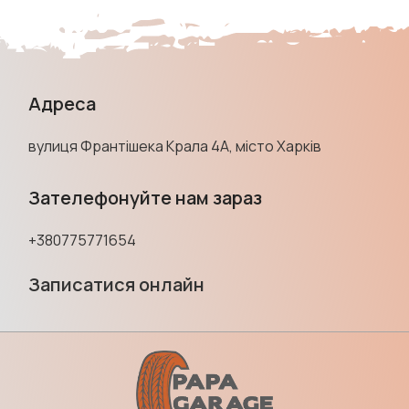
Адреса
вулиця Франтішека Крала 4А, місто Харків
Зателефонуйте нам зараз
+380775771654
Записатися онлайн