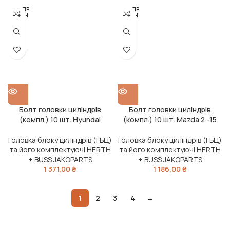
РОЗПР
РОЗПР
ОДАН
ОДАН
О
О
Болт головки циліндрів
Болт головки циліндрів
(компл.) 10 шт. Hyundai
(компл.) 10 шт. Mazda 2 -15
TUCSON -23, Kia SPORTAGE IV
(вир-во Jakoparts)
-22 (вир-во Jakoparts)
Головка блоку циліндрів (ГБЦ)
Головка блоку циліндрів (ГБЦ)
та його комплектуючі HERTH
та його комплектуючі HERTH
+ BUSS JAKOPARTS
+ BUSS JAKOPARTS
1 371,00
₴
1 186,00
₴
1
2
3
4
→