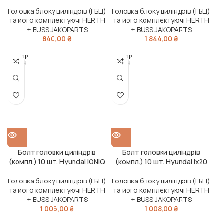
VIII -12, CR-V III 06- (вир-во
-18, Kia PICANTO I -12 (вир-во
Jakoparts)
Jakoparts)
Головка блоку циліндрів (ГБЦ)
Головка блоку циліндрів (ГБЦ)
та його комплектуючі HERTH
та його комплектуючі HERTH
+ BUSS JAKOPARTS
+ BUSS JAKOPARTS
840,00
₴
1 844,00
₴
РОЗПР
РОЗПР
ОДАН
ОДАН
О
О
Болт головки циліндрів
Болт головки циліндрів
(компл.) 10 шт. Hyundai IONIQ
(компл.) 10 шт. Hyundai ix20
-23, Kia RIO IV 17- (вир-во
-19, Kia CEE’D -18 (вир-во
Jakoparts)
Jakoparts)
Головка блоку циліндрів (ГБЦ)
Головка блоку циліндрів (ГБЦ)
та його комплектуючі HERTH
та його комплектуючі HERTH
+ BUSS JAKOPARTS
+ BUSS JAKOPARTS
1 006,00
₴
1 008,00
₴