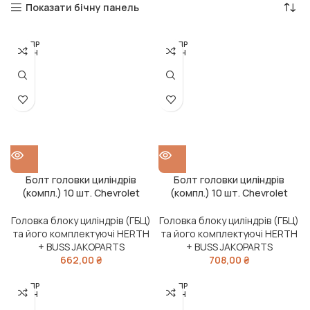
Показати бічну панель
РОЗПР
РОЗПР
ОДАН
ОДАН
О
О
Болт головки циліндрів
Болт головки циліндрів
(компл.) 10 шт. Chevrolet
(компл.) 10 шт. Chevrolet
AVEO 05-, Opel (вир-во
AVEO 05-, Opel ZAFIRA -19
Jakoparts)
(вир-во Jakoparts)
Головка блоку циліндрів (ГБЦ)
Головка блоку циліндрів (ГБЦ)
та його комплектуючі HERTH
та його комплектуючі HERTH
+ BUSS JAKOPARTS
+ BUSS JAKOPARTS
662,00
₴
708,00
₴
РОЗПР
РОЗПР
ОДАН
ОДАН
О
О