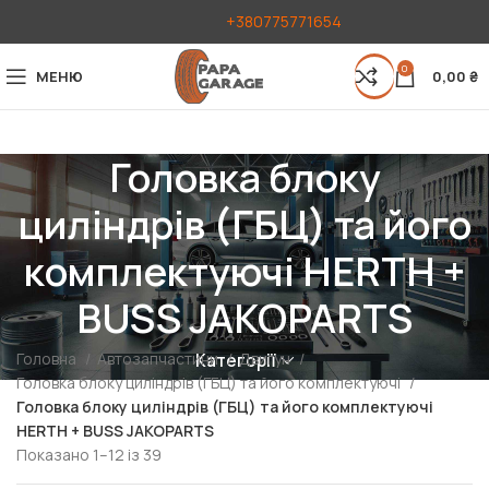
+380775771654
0
МЕНЮ
0,00
₴
Головка блоку
циліндрів (ГБЦ) та його
комплектуючі HERTH +
BUSS JAKOPARTS
Головна
Автозапчастини
Двигун
Категорії
Головка блоку циліндрів (ГБЦ) та його комплектуючі
Головка блоку циліндрів (ГБЦ) та його комплектуючі
HERTH + BUSS JAKOPARTS
Показано 1–12 із 39