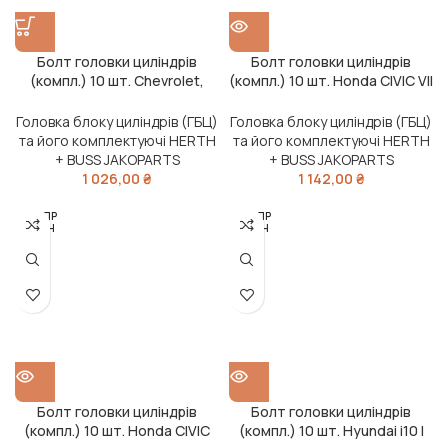
Болт головки циліндрів
Болт головки циліндрів
(компл.) 10 шт. Chevrolet,
(компл.) 10 шт. Honda CIVIC VII
Opel INSIGNIA A -17 (вир-во
-06 (вир-во Jakoparts)
Jakoparts)
Головка блоку циліндрів (ГБЦ)
Головка блоку циліндрів (ГБЦ)
та його комплектуючі HERTH
та його комплектуючі HERTH
+ BUSS JAKOPARTS
+ BUSS JAKOPARTS
1 026,00
₴
1 142,00
₴
РОЗПР
РОЗПР
ОДАН
ОДАН
О
О
Болт головки циліндрів
Болт головки циліндрів
(компл.) 10 шт. Honda CIVIC
(компл.) 10 шт. Hyundai i10 I