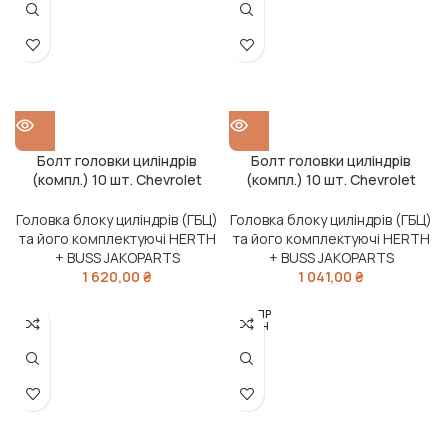
Болт головки циліндрів
Болт головки циліндрів
(компл.) 10 шт. Chevrolet
(компл.) 10 шт. Chevrolet
CAPTIVA 06-, Opel ANTARA A
CRUZE 09-, Hyundai TUCSON
-17 (вир-во Jakoparts)
-19, Kia (вир-во Jakopart
Головка блоку циліндрів (ГБЦ)
Головка блоку циліндрів (ГБЦ)
та його комплектуючі HERTH
та його комплектуючі HERTH
+ BUSS JAKOPARTS
+ BUSS JAKOPARTS
1 620,00
₴
1 041,00
₴
РОЗПР
ОДАН
О