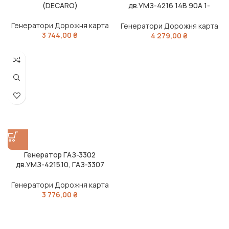
(DECARO)
дв.УМЗ-4216 14В 90А 1-
струмковий шків (DECARO)
Генератори Дорожня карта
Генератори Дорожня карта
3 744,00
₴
4 279,00
₴
Генератор ГАЗ-3302
дв.УМЗ-4215.10, ГАЗ-3307
дв.ЗМЗ-511.10 14В 70А
(DECARO)
Генератори Дорожня карта
3 776,00
₴