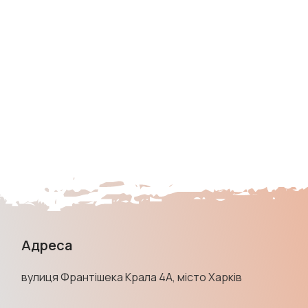
Адреса
вулиця Франтішека Крала 4А, місто Харків