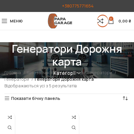
+380775771654
0
МЕНЮ
0,00
₴
Генератори Дорожня
карта
Головна
Автозапчастини
Стартери, генератори
Категорії
Генератори
Генератори Дорожня карта
Відображаються усі з 5 результатів
Показати бічну панель