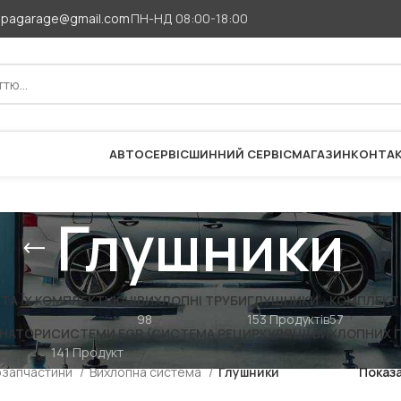
apagarage@gmail.com
ПН-НД 08:00-18:00
АВТОСЕРВІС
ШИННИЙ СЕРВІС
МАГАЗИН
КОНТА
Глушники
ТА ЇХ КОМПЛЕКТУЮЧІ
ВИХЛОПНІ ТРУБИ
ГЛУШНИКИ
КОМПЛЕКТ
98
153 Продуктів
57
НАТОРИ
СИСТЕМИ EGR (СИСТЕМА РЕЦИРКУЛЯЦІЇ ВИХЛОПНИХ Г
141 Продукт
озапчастини
Вихлопна система
Глушники
Показ