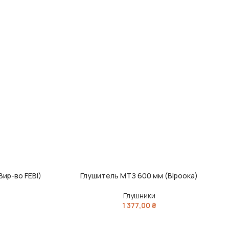
Вир-во FEBI)
Глушитель МТЗ 600 мм (Віроока)
ДОДАТИ В КОШИК
Глушники
1 377,00
₴