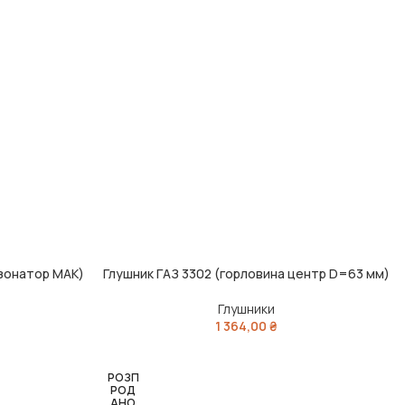
езонатор МАК)
Глушник ГАЗ 3302 (горловина центр D=63 мм)
ДОДАТИ В КОШИК
Глушники
1 364,00
₴
РОЗП
РОД
АНО