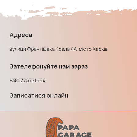
Адреса
вулиця Франтішека Крала 4А, місто Харків
Зателефонуйте нам зараз
+380775771654
Записатися онлайн