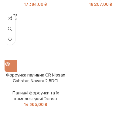
17 384,00
₴
18 207,00
₴
РОЗПР
ОДАН
О
Форсунка паливна CR Nissan
Cabstar, Navara 2,5DCI
YD25DDTi (2006 – 2011) (вир-
во DENSO)
Паливні форсунки та їх
комплектуючі Denso
14 365,00
₴