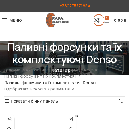
+380775771654
0
МЕНЮ
0,00
₴
Паливні форсунки та їх
комплектуючі Denso
Головна
Автозапчастини
Паливна система
Категорії
Паливні форсунки та їх комплектуючі
Паливні форсунки та їх комплектуючі Denso
Відображаються усі з 7 результатів
Показати бічну панель
РОЗПР
ОДАН
О