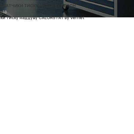
TS
ДАТЧИКИ ТИСКУ НАДДУВУ BOSCH
18
ки тиску наддуву CALORSTAT by Vernet