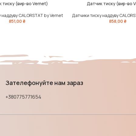
 тиску (вир-во Vernet)
Датчик тиску (вир-во V
ИК
ДОДАТИ В КОШИК
у наддуву CALORSTAT by Vernet
Датчики тиску наддуву CALORS
851,00
₴
858,00
₴
Зателефонуйте нам зараз
+380775771654