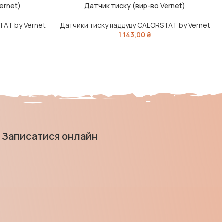
ernet)
Датчик тиску (вир-во Vernet)
ДОДАТИ В КОШИК
TAT by Vernet
Датчики тиску наддуву CALORSTAT by Vernet
1 143,00
₴
Записатися онлайн