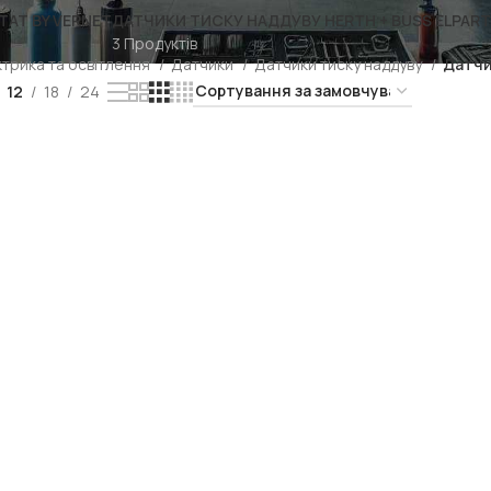
AT BY VERNET
ДАТЧИКИ ТИСКУ НАДДУВУ HERTH + BUSS ELPAR
3 Продуктів
трика та освітлення
Датчики
Датчики тиску наддуву
Датчи
12
18
24