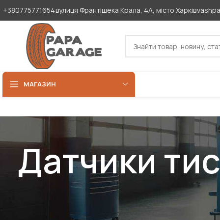
+380775771654
вулиця Франтішека Крала, 4А, місто Харків
vashp
МАГАЗИН
Датчики тис