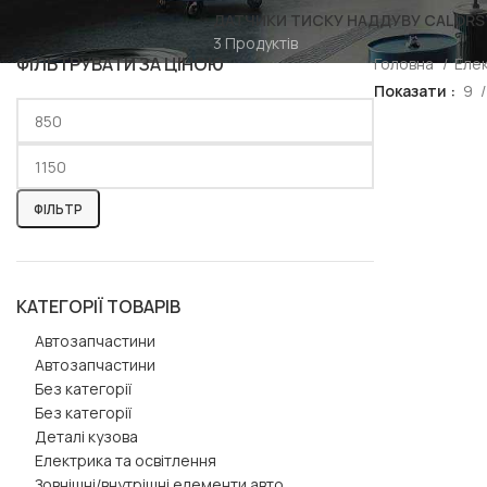
ДАТЧИКИ ТИСКУ НАДДУВУ CALORST
3 Продуктів
ФІЛЬТРУВАТИ ЗА ЦІНОЮ
Головна
Елек
Показати
9
ФІЛЬТР
КАТЕГОРІЇ ТОВАРІВ
Автозапчастини
Автозапчастини
Без категорії
Без категорії
Деталі кузова
Електрика та освітлення
Зовнішні/внутрішні елементи авто