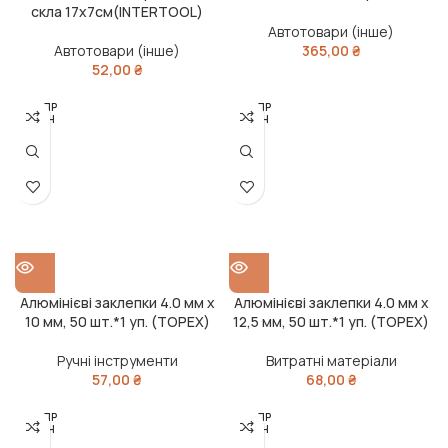
скла 17х7см(INTERTOOL)
Автотовари (інше)
Автотовари (інше)
365,00
₴
52,00
₴
РОЗПР
РОЗПР
ОДАН
ОДАН
О
О
Алюмінієві заклепки 4.0 мм х
Алюмінієві заклепки 4.0 мм х
10 мм, 50 шт.*1 уп. (TOPEX)
12,5 мм, 50 шт.*1 уп. (TOPEX)
Ручні інструменти
Витратні матеріали
57,00
₴
68,00
₴
РОЗПР
РОЗПР
ОДАН
ОДАН
О
О