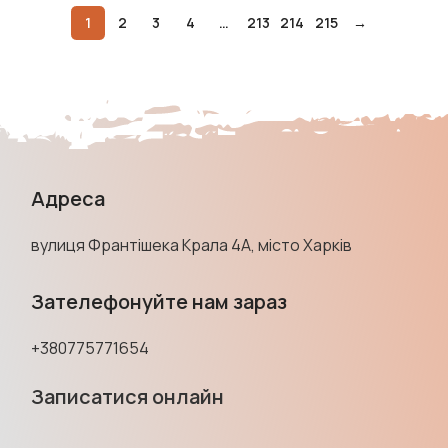
1
2
3
4
…
213
214
215
→
Адреса
вулиця Франтішека Крала 4А, місто Харків
Зателефонуйте нам зараз
+380775771654
Записатися онлайн