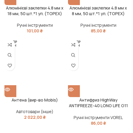
Алюмінієві заклепки 4.8 мм х
Алюмінієві заклепки 4.8 мм х
18 мм, 50 шт.*1 уп. (TOPEX)
8 мм, 50 шт.*1 уп. (TOPEX)
Ручні інструменти
Ручні інструменти
101,00
₴
85,00
₴
РОЗПР
РОЗПР
ОДАН
ОДАН
О
О
Антена (вир-во Mobis)
Антифриз HighWay
ANTIFREEZE-40 LONG LIFE G11
(зелений) 1л
Автотовари (інше)
2 022,00
₴
Ручні інструменти VOREL
86,00
₴