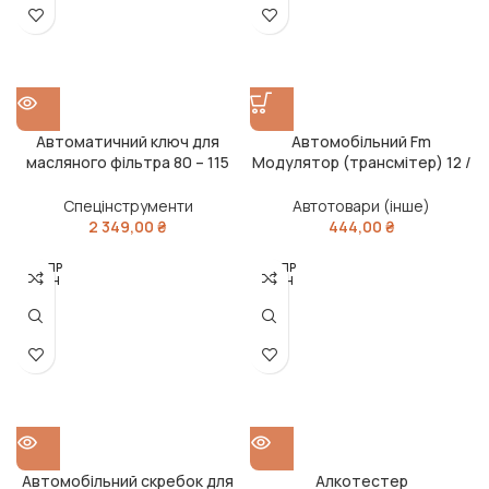
Автоматичний ключ для
Автомобільний Fm
масляного фільтра 80 – 115
Модулятор (трансмітер) 12 /
мм. (NEO)
24V
Спецінструменти
Автотовари (інше)
2 349,00
₴
444,00
₴
РОЗПР
РОЗПР
ОДАН
ОДАН
О
О
Автомобільний скребок для
Алкотестер