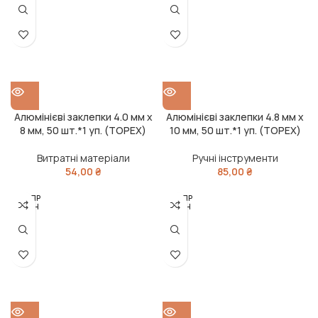
Алюмінієві заклепки 4.0 мм х
Алюмінієві заклепки 4.8 мм х
8 мм, 50 шт.*1 уп. (TOPEX)
10 мм, 50 шт.*1 уп. (TOPEX)
Витратні матеріали
Ручні інструменти
54,00
₴
85,00
₴
РОЗПР
РОЗПР
ОДАН
ОДАН
О
О