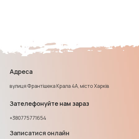
Адреса
вулиця Франтішека Крала 4А, місто Харків
Зателефонуйте нам зараз
+380775771654
Записатися онлайн