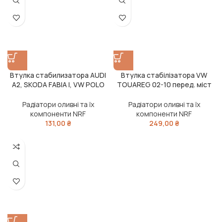
Втулка стабилизатора AUDI
Втулка стабілізатора VW
A2, SKODA FABIA I, VW POLO
TOUAREG 02-10 перед. міст
99-09 перед. мост (Вир-во
(Вир-во FEBI)
FEBI)
Радіатори оливні та їх
Радіатори оливні та їх
компоненти NRF
компоненти NRF
131,00
₴
249,00
₴