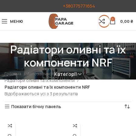
+380775771654
0
МЕНЮ
0,00
₴
Радіатори оливні та їх
компоненти NRF
Головна
Автозапчастини
Двигун
Категорії
Радіатори оливні та їх компоненти
Радіатори оливні та їх компоненти NRF
Відображаються усі з 3 результатів
Показати бічну панель