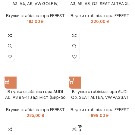
A3, A4, A6, VW GOLF IV,
A3, A5, A8, Q3, SEAT ALTEA XL
PASSAT 94- зад. міст (Вир-во
03 зад. міст (Вир-во FEBEST)
FEBEST)
Втулки стабілізатора FEBEST
Втулки стабілізатора FEBEST
183,00
₴
226,00
₴
Втулка стабілізатора AUDI
Втулка стабілізатора AUDI
A6, A8 94-11 зад. міст (Вир-во
Q3, SEAT ALTEA, VW PASSAT
FEBEST)
05-перед. міст із двох сторін
(Вир-во FEBEST)
Втулки стабілізатора FEBEST
Втулки стабілізатора FEBEST
285,00
₴
899,00
₴
РОЗПР
ОДАН
О