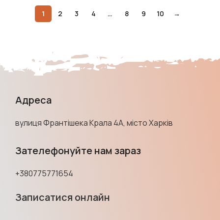
1
2
3
4
…
8
9
10
→
Адреса
вулиця Франтішека Крала 4А, місто Харків
Зателефонуйте нам зараз
+380775771654
Записатися онлайн