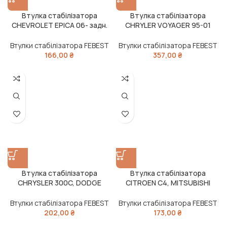
Втулка стабілізатора
Втулка стабілізатора
CHEVROLET EPICA 06- задн.
CHRYLER VOYAGER 95-01
міст із двох сторін (Вир-во
перед. міст із двох сторін
FEBEST)
(Вир-во FEBEST)
Втулки стабілізатора FEBEST
Втулки стабілізатора FEBEST
166,00
₴
357,00
₴
Втулка стабілізатора
Втулка стабілізатора
CHRYSLER 300C, DODGE
CITROEN C4, MITSUBISHI
CHARGER 04-перед. міст
LANCER VIII 08 перед. міст
(Вир-во FEBEST)
(Вир-во FEBEST)
Втулки стабілізатора FEBEST
Втулки стабілізатора FEBEST
202,00
₴
173,00
₴