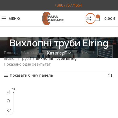
+380775771654
0
МЕНЮ
0,00
₴
Вихлопні труби Elring
Головна
Автозапчастини
Вихлопна система
Категорії
Вихлопні труби
Вихлопні труби Elring
Показано один результат
Показати бічну панель
РОЗПР
ОДАН
О