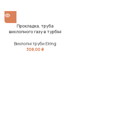
Прокладка, труба
вихлопного газу в турбіні
VAG 2,0 TFSI (вир-во Elring)
Вихлопні труби Elring
308,00
₴