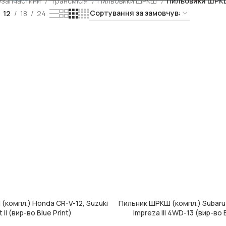
озапчастини
Трансмісія
Пильовики ШРКШ
Пильовики ШРКШ
12
18
24
(компл.) Honda CR-V-12, Suzuki
Пильник ШРКШ (компл.) Subaru F
ИК
ДОДАТИ В КОШИК
t II (вир-во Blue Print)
Impreza III 4WD-13 (вир-во B