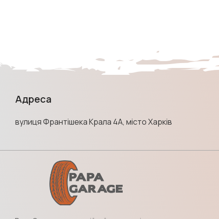
Адреса
вулиця Франтішека Крала 4А, місто Харків