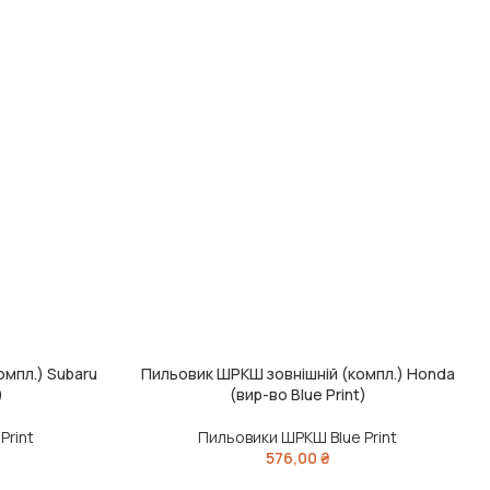
мпл.) Subaru
Пильовик ШРКШ зовнішній (компл.) Honda
ДОДАТИ В КОШИК
)
(вир-во Blue Print)
Print
Пильовики ШРКШ Blue Print
576,00
₴