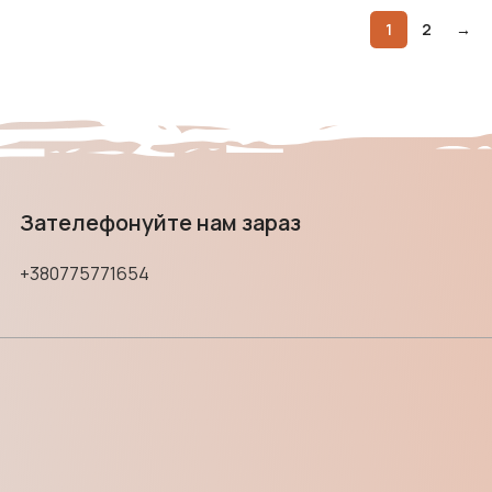
1
2
→
Зателефонуйте нам зараз
+380775771654