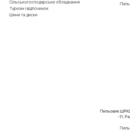
Сільськогосподарське обладнання
Пиль
Туризм і відпочинок
Шини та диски
Пильовик ШРКШ 
ДОДАТИ В КОШ
-11, P
Пиль