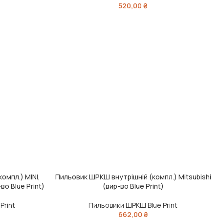
520,00
₴
омпл.) MINI,
Пильовик ШРКШ внутрішній (компл.) Mitsubishi
ДОДАТИ В КОШИК
во Blue Print)
(вир-во Blue Print)
Print
Пильовики ШРКШ Blue Print
662,00
₴