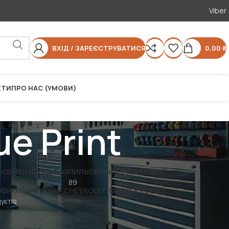
Viber
ВХІД / ЗАРЕЄСТРУВАТИСЯ
0,00
₴
КТИ
ПРО НАС (УМОВИ)
e Print
ЬОВИКИ ШРКШ FAG
ПИЛЬОВИКИ ШРКШ FEBEST
89
ВИКИ ШРКШ GM (CHEVROLET/DAEWOO/OPEL)
уктів