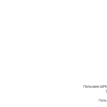
Пильовик ШРКШ
ДОДАТИ В КОШ
Пиль