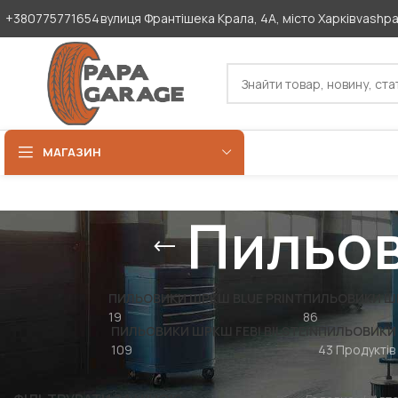
+380775771654
вулиця Франтішека Крала, 4А, місто Харків
vashp
МАГАЗИН
Пильов
ПИЛЬОВИКИ ШРКШ BLUE PRINT
ПИЛЬОВИКИ Ш
19
86
ПИЛЬОВИКИ ШРКШ FEBI BILSTEIN
ПИЛЬОВИКИ 
109
43 Продуктів