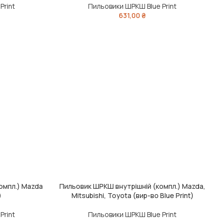
Print
Пильовики ШРКШ Blue Print
631,00
₴
омпл.) Mazda
Пильовик ШРКШ внутрішній (компл.) Mazda,
ДОДАТИ В КОШИК
)
Mitsubishi, Toyota (вир-во Blue Print)
Print
Пильовики ШРКШ Blue Print