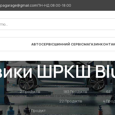
apagarage@gmail.com
ПН-НД 08:00-18:00
АВТОСЕРВІС
ШИННИЙ СЕРВІС
МАГАЗИН
КОНТА
ики ШРКШ Blu
РКШ CIFAM
ПИЛЬОВИКИ ШРКШ CTR
ПИЛЬОВИКИ ШРКШ ERT
ПИЛ
2 Продуктів
183 Продуктів
68
ШРКШ HERTH + BUSS JAKOPARTS
ПИЛЬОВИКИ ШРКШ GKN
ПИЛЬО
22 Продуктів
4 Прод
ПИЛЬОВИКИ ШРКШ РОСЬ-ГУМА
1 Продукт