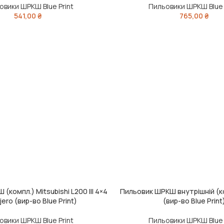
овики ШРКШ Blue Print
Пильовики ШРКШ Blue 
541,00
₴
765,00
₴
(компл.) Mitsubishi L200 III 4×4
Пильовик ШРКШ внутрішній (к
ИК
ДОДАТИ В КОШИК
ajero (вир-во Blue Print)
(вир-во Blue Print
овики ШРКШ Blue Print
Пильовики ШРКШ Blue 