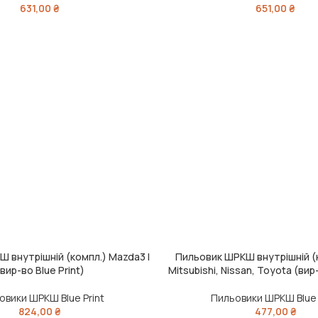
631,00
₴
651,00
₴
 внутрішній (компл.) Mazda3 I
Пильовик ШРКШ внутрішній (к
ИК
ДОДАТИ В КОШИК
(вир-во Blue Print)
Mitsubishi, Nissan, Toyota (вир-
овики ШРКШ Blue Print
Пильовики ШРКШ Blue 
824,00
₴
477,00
₴