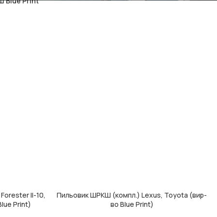
 Blue Print
orester II-10,
Пильовик ШРКШ (компл.) Lexus, Toyota (вир-
ДОДАТИ В КОШИК
lue Print)
во Blue Print)