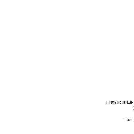
Пильовик ШРК
ДОДАТИ В КОШ
Пиль