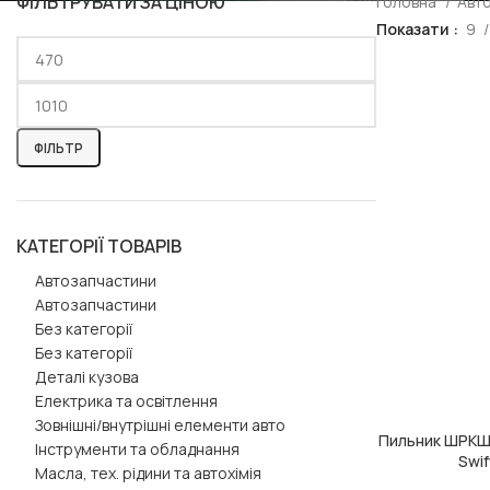
ФІЛЬТРУВАТИ ЗА ЦІНОЮ
Головна
Авт
Показати
9
ФІЛЬТР
КАТЕГОРІЇ ТОВАРІВ
Автозапчастини
Автозапчастини
Без категорії
Без категорії
Деталі кузова
Електрика та освітлення
Зовнішні/внутрішні елементи авто
Пильник ШРКШ 
ДОДАТИ В КОШ
Інструменти та обладнання
Swif
Масла, тех. рідини та автохімія