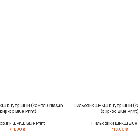
Ш внутрішній (компл.) Nissan
Пильовик ШРКШ внутрішній (ко
ИК
ДОДАТИ В КОШИК
(вир-во Blue Print)
(вир-во Blue Print
овики ШРКШ Blue Print
Пильовики ШРКШ Blue 
711,00
₴
718,00
₴