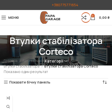
+380775771654
0
МЕНЮ
0,00
₴
Втулки стабілізатора
Corteco
Головна
Автозапчастини
Підвіска
Категорії
Втулки стабілізатора
Втулки стабілізатора Corteco
Показано один результат
Показати бічну панель