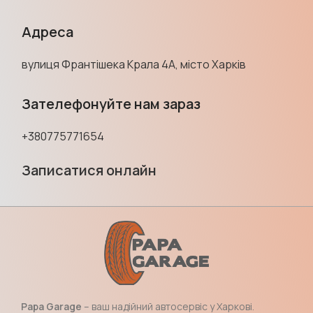
Адреса
вулиця Франтішека Крала 4А, місто Харків
Зателефонуйте нам зараз
+380775771654
Записатися онлайн
Papa Garage
– ваш надійний автосервіс у Харкові.