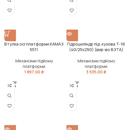
Втулка осі платформи КАМАЗ
Гідроциліндр під. кузова Т-16
5511
(40/25х250) (вир-во ВЗТА)
Механізми підйому
Механізми підйому
платформи
платформи
1 897,00
₴
3 535,00
₴
РОЗПР
РОЗПР
ОДАН
ОДАН
О
О