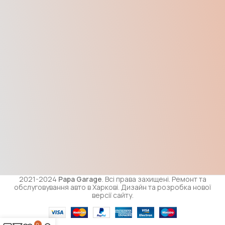
2021-2024
Papa Garage
. Всі права захищені. Ремонт та
обслуговування авто в Харкові. Дизайн та розробка нової
версії сайту.
0