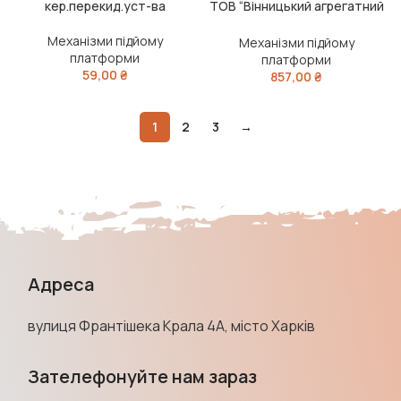
кер.перекид.уст-ва
ТОВ “Вінницький агрегатний
завод” (вир-во ВАЗ)
Механізми підйому
Механізми підйому
платформи
платформи
59,00
₴
857,00
₴
1
2
3
→
Адреса
вулиця Франтішека Крала 4А, місто Харків
Зателефонуйте нам зараз