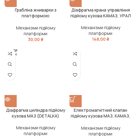
Грабліна жниварки з
Діафрагма крана управління
платформою
підйому кузова КАМАЗ, УРАЛ
(71367261/1989438C1/B94710
/B93868/9842263/AH136689/
Механізми підйому
Механізми підйому
615251)(Iron-Plast
платформи
платформи
148,00
₴
30,00
₴
РОЗПР
ОДАН
О
Діафрагма циліндра підйому
Електромагнітний клапан
кузова МАЗ (DETALKA)
підйому кузова МАЗ, КАМАЗ,
КРАЗ (РС 15.3747) (мідні
котушки) (DETALKA)
Механізми підйому
Механізми підйому
платформи
платформи