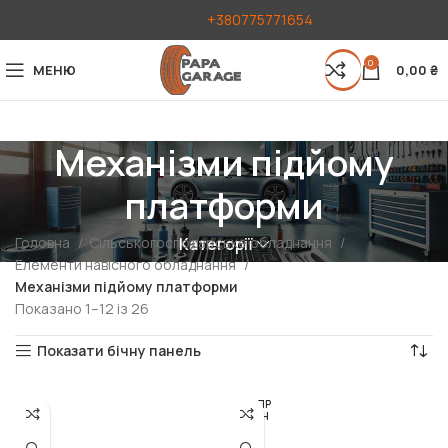
+380775771654
0
МЕНЮ
0,00
₴
Механізми підйому
платформи
Головна
Сільськогосподарське обладнання
Категорії
Елементи навісного обладнання
Механізми підйому платформи
Показано 1–12 із 26
Показати бічну панель
РОЗПР
ОДАН
О