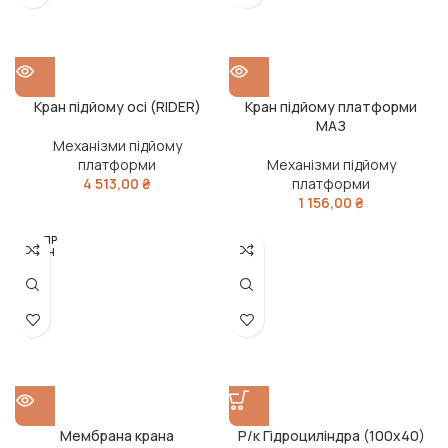
Кран підйому осі (RIDER)
Кран підйому платформи
МАЗ
Механізми підйому
платформи
Механізми підйому
4 513,00
₴
платформи
1 156,00
₴
РОЗПР
ОДАН
О
Мембрана крана
Р/к Гідроциліндра (100х40)