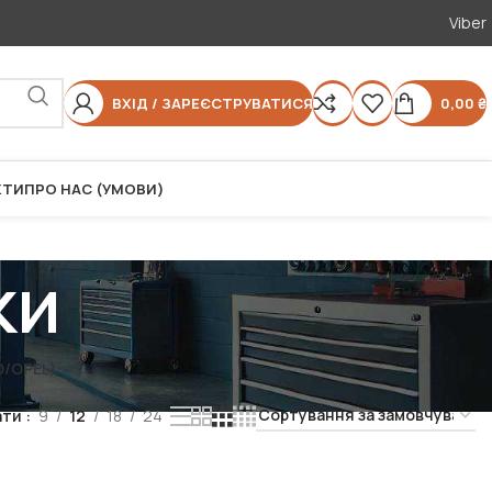
Viber
ВХІД / ЗАРЕЄСТРУВАТИСЯ
0,00
₴
КТИ
ПРО НАС (УМОВИ)
ки
/OPEL)
ати
9
12
18
24