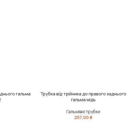
заднього гальма
Трубка від трійника до правого заднього
ДОДАТИ В КОШИК
2
гальма мідь
Гальмівні трубки
257,00
₴