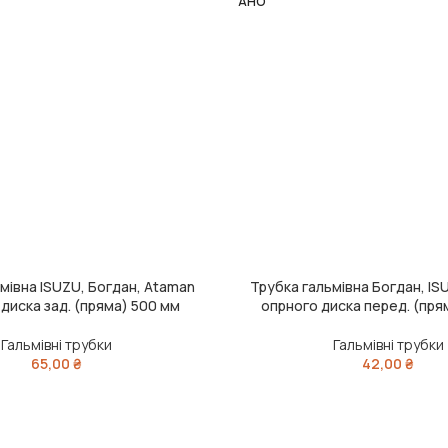
АНО
мівна ISUZU, Богдан, Ataman
Трубка гальмівна Богдан, IS
ЧИТАТИ ДАЛІ
диска зад. (пряма) 500 мм
опрного диска перед. (пря
Гальмівні трубки
Гальмівні трубки
65,00
₴
42,00
₴