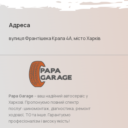
Адреса
вулиця Франтішека Крала 4А, місто Харків
Papa Garage
– ваш надійний автосервіс у
Харкові. Пропонуємо повний спектр
послуг: шиномонтаж, діагностика, ремонт
ходової, ТО та інше. Гарантуємо
професіоналізм і високу якість!