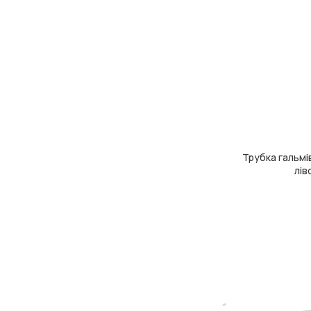
Трубка гальмі
ДОДАТИ В КОШ
лів