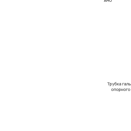
АНО
Трубка галь
ЧИТАТИ ДАЛІ
опорного 