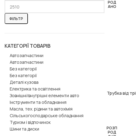
РОД
АНО
ФІЛЬТР
КАТЕГОРІЇ ТОВАРІВ
Автозапчастини
Автозапчастини
Без категорії
Без категорії
Деталі кузова
Електрика та освітлення
Трубка від трі
ЧИТАТИ ДАЛІ
Зовнішні/внутрішні елементи авто
Інструменти та обладнання
Масла, тех. рідини та автохімія
Сільськогосподарське обладнання
Туризм і відпочинок
РОЗП
Шини та диски
РОД