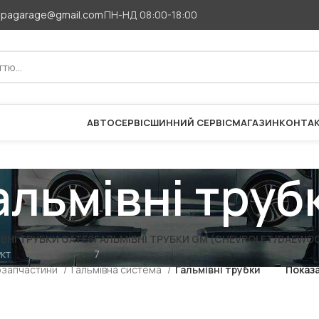
apagarage@gmail.com
ПН-НД 08:00-18:00
АВТОСЕРВІС
ШИННИЙ СЕРВІС
МАГАЗИН
КОНТА
альмівні труб
ВНІ ТРУБКИ GATES
ГАЛЬМІВНІ ТРУБКИ GM (CHEVROLET/DAEWOO
укт
7
озапчастини
Гальмівна система
Гальмівні трубки
Показ