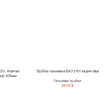
UZU, Ataman
Трубка гальмівна ВАЗ 2101 задня ліва
ДОДАТИ В КОШИК
ма) 205мм
Гальмівні трубки
38,00
₴