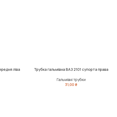
ередня ліва
Трубка гальмівна ВАЗ 2101 супорта права
ДОДАТИ В КОШИК
Гальмівні трубки
31,00
₴