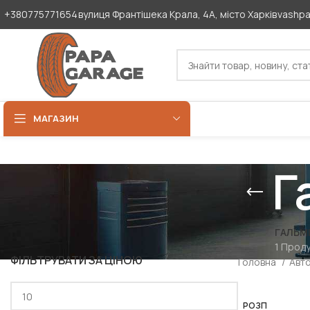
+380775771654
вулиця Франтішека Крала, 4А, місто Харків
vashp
МАГАЗИН
Г
ГАЛЬМІ
1 Прод
ФІЛЬТРУВАТИ ЗА ЦІНОЮ
Головна
Авт
РОЗП