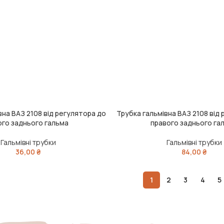
вна ВАЗ 2108 від регулятора до
Трубка гальмівна ВАЗ 2108 від
ИК
ДОДАТИ В КОШИК
ого заднього гальма
правого заднього га
Гальмівні трубки
Гальмівні трубки
36,00
₴
84,00
₴
1
2
3
4
5