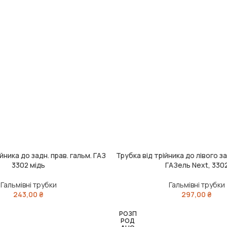
йника до задн. прав. гальм. ГАЗ
Трубка від трійника до лівого 
ДОДАТИ В КОШИК
3302 мідь
ГАЗель Next, 330
Гальмівні трубки
Гальмівні трубки
243,00
₴
297,00
₴
РОЗП
РОД