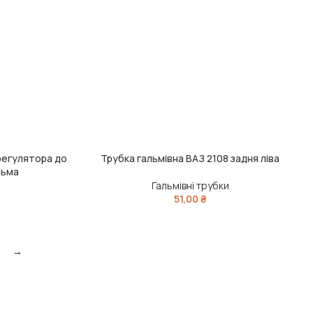
 регулятора до
Трубка гальмівна ВАЗ 2108 задня ліва
ДОДАТИ В КОШИК
льма
Гальмівні трубки
51,00
₴
→