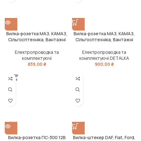
Вилка-розетка МАЗ, КАМАЗ,
Вилка-розетка МАЗ, КАМАЗ,
Сільгосптехніка, Вантажні
Сільгосптехніка, Вантажні
Іномарки (24В, алюміній)
Іномарки (24В, алюміній)
(DETALKA)
(DETALKA)
Електропроводка та
Електропроводка та
комплектуючі
комплектуючі DETALKA
839,00
₴
900,00
₴
РОЗПР
ОДАН
О
Вилка-розетка ПС-300 12В
Вилка-штекер DAF, Fiat, Ford,