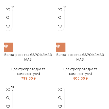
РОЗПР
РОЗПР
ОДАН
ОДАН
О
О
Вилка-розетка ЄВРО КАМАЗ,
Вилка-розетка ЄВРО КАМАЗ,
МАЗ,
МАЗ,
Сільгосптехніка,Вантажні
Сільгосптехніка,Вантажні
Іномарки (24В, алюміній)
Іномарки (24В, алюміній)
Електропроводка та
Електропроводка та
(DETALKA)
(DETALKA)
комплектуючі
комплектуючі
799,00
₴
800,00
₴
РОЗПР
ОДАН
О