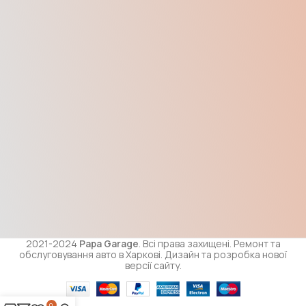
2021-2024
Papa Garage
. Всі права захищені. Ремонт та
обслуговування авто в Харкові. Дизайн та розробка нової
версії сайту.
0