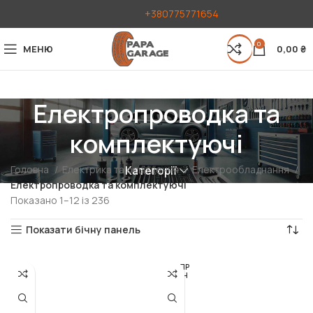
+380775771654
0
МЕНЮ
0,00
₴
Електропроводка та
комплектуючі
Головна
Електрика та освітлення
Електрообладнання
Категорії
Електропроводка та комплектуючі
Показано 1–12 із 236
Показати бічну панель
РОЗПР
ОДАН
О