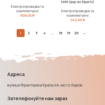
MAN (вир-во Elparts)
Електропроводка та
комплектуючі
Електропроводка та
608,00
₴
комплектуючі
242,00
₴
1
2
3
4
…
18
19
20
→
Адреса
вулиця Франтішека Крала 4А, місто Харків
Зателефонуйте нам зараз