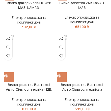
Вилка для причепа ПС 326
Вилка-розетка 24В КамАЗ,
МАЗ, КАМАЗ,
МАЗ
Сільгосптехніка, Вантажні
Іномарки (24В, алюміній)
Електропроводка та
Електропроводка та
(DETALKA)
комплектуючі
комплектуючі
651,00
₴
392,00
₴
РОЗПР
РОЗПР
ОДАН
ОДАН
О
О
Вилка-розетка Вантажні
Вилка-розетка Вантажні
Авто,Сільгосптехніка (12В,
Авто,Сільгосптехніка з
Zn+Al,контакти ЛАТУННІ)
пильником (12В,
ПРЕМІУМ
Zn+Al,контакти ЛАТУНІ)
Електропроводка та
Електропроводка та
ПРЕМІУМ
комплектуючі
комплектуючі
671,00
₴
692,00
₴