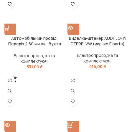
Автомобільний провід,
Виделка-штекер AUDI, JOHN
Переріз 2,50 мм кв., бухта
DEERE, VW (вир-во Elparts)
10м.
Електропроводка та
Електропроводка та
комплектуючі
комплектуючі
516,00
₴
531,00
₴
РОЗПР
ОДАН
О