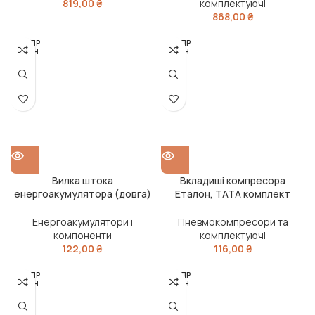
819,00
₴
комплектуючі
868,00
₴
РОЗПР
РОЗПР
ОДАН
ОДАН
О
О
Вилка штока
Вкладиші компресора
енергоакумулятора (довга)
Еталон, ТАТА комплект
з пальцем M16x1.5 (RIDER)
(RIDER)
Енергоакумулятори і
Пневмокомпресори та
компоненти
комплектуючі
122,00
₴
116,00
₴
РОЗПР
РОЗПР
ОДАН
ОДАН
О
О