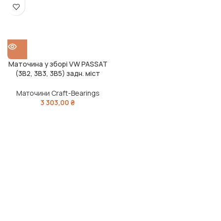
Маточина у зборі VW PASSAT
(3B2, 3B3, 3B5) задн. міст
(131CRB3-3489)(Вир-во
CRAFT-BEARINGS)
Маточини Craft-Bearings
3 303,00
₴