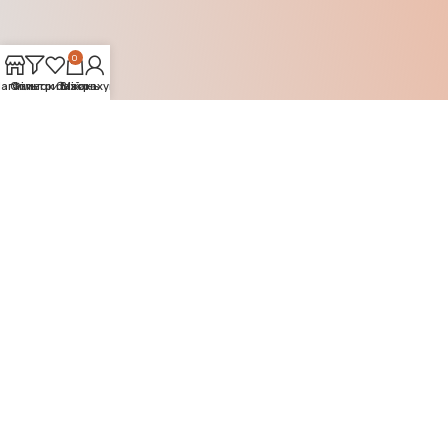
0
агазин
Список бажань
Фільтри
Візок
Мій рахунок