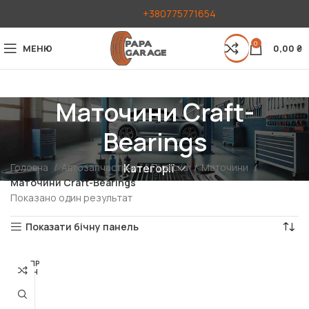
+380775771654
0
МЕНЮ
0,00
₴
Маточини Craft-
Bearings
Головна
Автозапчастини
Підвіска
Маточини
Категорії
Маточини Craft-Bearings
Показано один результат
Показати бічну панель
РОЗПР
ОДАН
О