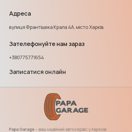
Адреса
вулиця Франтішека Крала 4А, місто Харків
Зателефонуйте нам зараз
+380775771654
Записатися онлайн
Papa Garage
– ваш надійний автосервіс у Харкові.