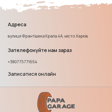
Адреса
вулиця Франтішека Крала 4А, місто Харків
Зателефонуйте нам зараз
+380775771654
Записатися онлайн