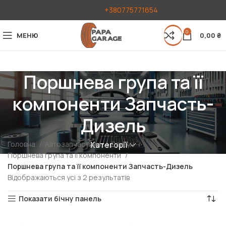
+380775771654
0
МЕНЮ
0,00
₴
Поршнева група та її
компоненти Запчасть-
Дизель
Головна
Автозапчастини
Двигун
Категорії
Поршнева група та її компоненти
Поршнева група та її компоненти Запчасть-Дизель
Відображаються усі з 2 результатів
Показати бічну панель