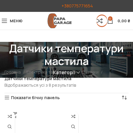
+380775771654
0
МЕНЮ
0,00
₴
Датчики температури
мастила
Головна
Електрика та освітлення
Датчики
Категорії
Датчики температури мастила
Відображаються усі з 8 результатів
Показати бічну панель
РОЗПР
ОДАН
О