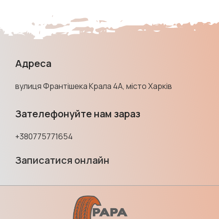
Адреса
вулиця Франтішека Крала 4А, місто Харків
Зателефонуйте нам зараз
+380775771654
Записатися онлайн