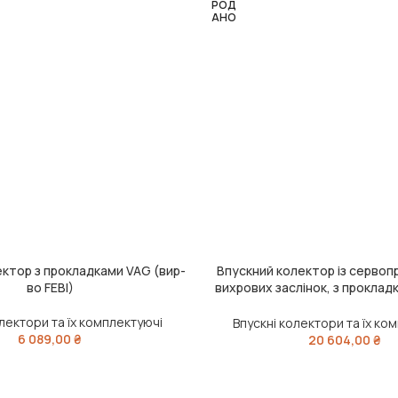
РОД
АНО
ектор з прокладками VAG (вир-
Впускний колектор із серво
ИК
ЧИТАТИ ДАЛІ
во FEBI)
вихрових заслінок, з прокла
(вир-во FEBI)
олектори та їх комплектуючі
Впускні колектори та їх ко
6 089,00
₴
20 604,00
₴