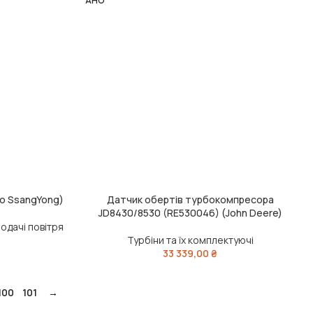
АНО
во SsangYong)
Датчик обертів турбокомпресора
ЧИТАТИ ДАЛІ
JD8430/8530 (RE530046) (John Deere)
одачі повітря
Турбіни та їх комплектуючі
33 339,00
₴
100
101
→