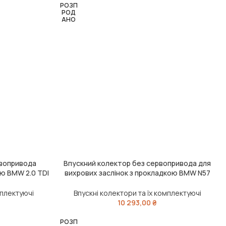
РОЗП
РОД
АНО
рвопривода
Впускний колектор без сервопривода для
ЧИТАТИ ДАЛІ
ою BMW 2.0 TDI
вихрових заслінок з прокладкою BMW N57
(вир-во FEBI)
мплектуючі
Впускні колектори та їх комплектуючі
10 293,00
₴
РОЗП