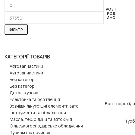
РОЗП
РОД
АНО
ФІЛЬТР
КАТЕГОРІЇ ТОВАРІВ
Автозапчастини
Автозапчастини
Без категорії
Без категорії
Деталі кузова
Електрика та освітлення
Болт перехід
ЧИТАТИ ДАЛІ
Зовнішні/внутрішні елементи авто
Інструменти та обладнання
Масла, тех. рідини та автохімія
Турб
Сільськогосподарське обладнання
Туризм і відпочинок