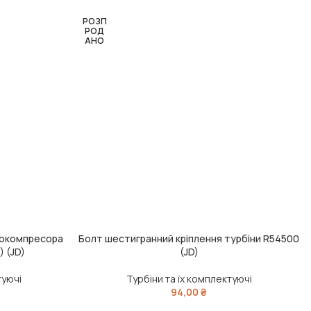
РОЗП
РОД
АНО
бокомпресора
Болт шестигранний кріплення турбіни R54500
ЧИТАТИ ДАЛІ
) (JD)
(JD)
туючі
Турбіни та їх комплектуючі
94,00
₴