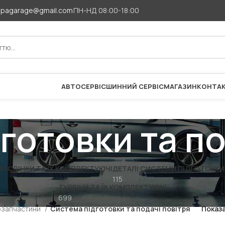
apagarage@gmail.com
ПН-НД 08:00-18:00
АВТОСЕРВІС
ШИННИЙ СЕРВІС
МАГАЗИН
КОНТА
готовки та по
ЗАСЛІНКИ ТА ЇХ КОМПЛЕКТУЮЧІ
ДЕТАЛІ СИСТЕМИ ПІДГОТОВКИ 
115
ТУРБІНИ ТА ЇХ КОМПЛЕКТУЮЧІ
699
озапчастини
Система підготовки та подачі повітря
Показ