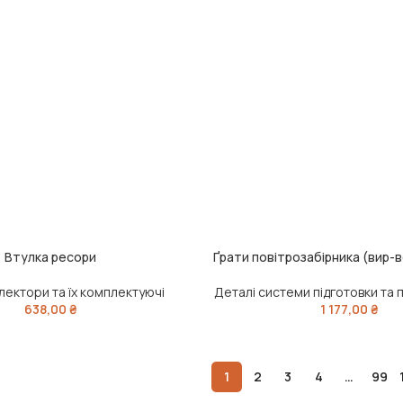
Втулка ресори
Ґрати повітрозабірника (вир-
ДОДАТИ В КОШИК
олектори та їх комплектуючі
Деталі системи підготовки та п
638,00
₴
1 177,00
₴
1
2
3
4
…
99