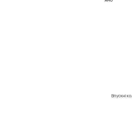
АНО
ЧИТАТИ ДАЛІ
Впускні к