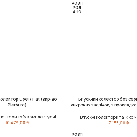
РОЗП
РОД
АНО
олектор Opel / Fiat (вир-во
Впускний колектор без се
ЧИТАТИ ДАЛІ
Pierburg)
вихрових заслінок, з прокладк
N47 (вир-во FEBI)
олектори та їх комплектуючі
Впускні колектори та їх ко
10 479,00
₴
7 153,00
₴
РОЗП