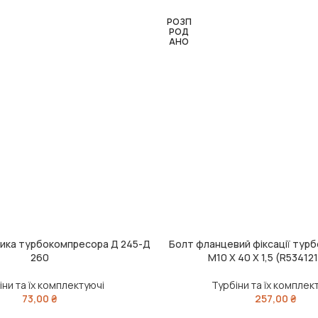
РОЗП
РОД
АНО
ника турбокомпресора Д 245-Д
Болт фланцевий фіксації тур
ЧИТАТИ ДАЛІ
260
M10 X 40 X 1,5 (R534121
іни та їх комплектуючі
Турбіни та їх комплек
73,00
₴
257,00
₴