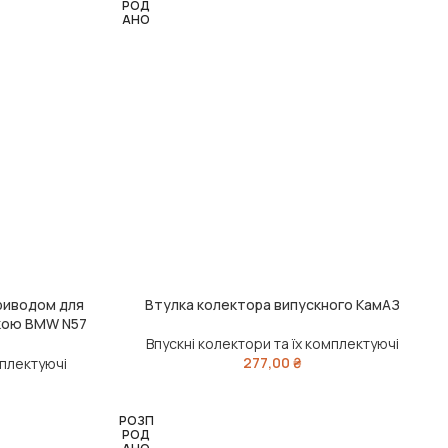
РОД
АНО
приводом для
Втулка колектора випускного КамАЗ
ЧИТАТИ ДАЛІ
дкою BMW N57
Впускні колектори та їх комплектуючі
277,00
₴
мплектуючі
РОЗП
РОД