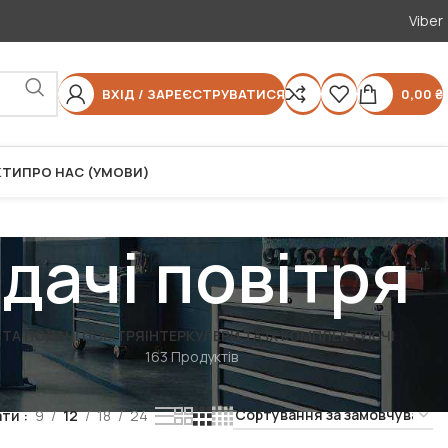
Viber
ВХІД / ЗАРЕЄСТРУВАТИСЯ
0,00
₴
КТИ
ПРО НАС (УМОВИ)
дачі повітря
ТА ПОДАЧІ ПОВІТРЯ
ІНТЕРКУЛЕРИ ТА ЇХ КОМПЛЕКТУЮЧІ
163 Продуктів
ати
9
12
18
24