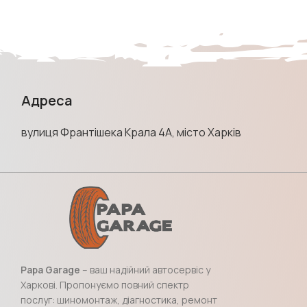
Адреса
вулиця Франтішека Крала 4А, місто Харків
Papa Garage
– ваш надійний автосервіс у
Харкові. Пропонуємо повний спектр
послуг: шиномонтаж, діагностика, ремонт