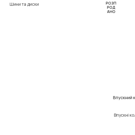
РОЗП
Шини та диски
РОД
АНО
Впускний к
ЧИТАТИ ДАЛІ
Впускні к