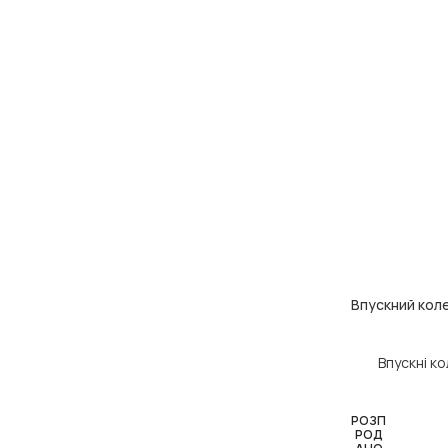
Впускний кол
ДОДАТИ В КОШ
Впускні к
РОЗП
РОД