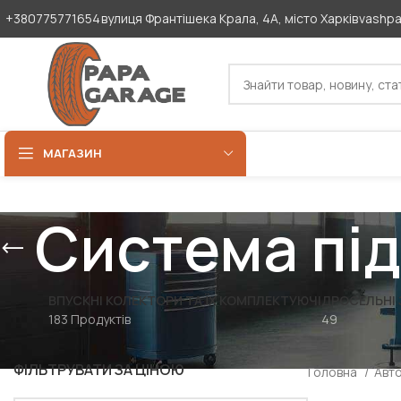
+380775771654
вулиця Франтішека Крала, 4А, місто Харків
vashp
МАГАЗИН
Система під
ВПУСКНІ КОЛЕКТОРИ ТА ЇХ КОМПЛЕКТУЮЧІ
ДРОСЕЛЬНІ 
183 Продуктів
49
ФІЛЬТРУВАТИ ЗА ЦІНОЮ
Головна
Авт