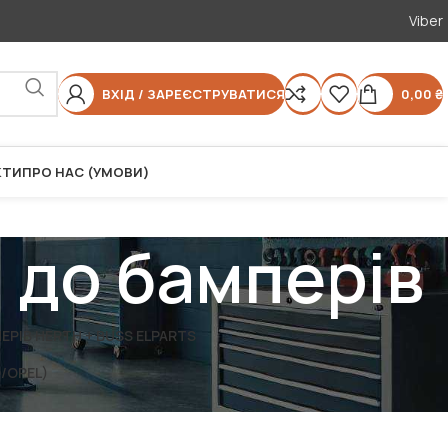
Viber
ВХІД / ЗАРЕЄСТРУВАТИСЯ
0,00
₴
КТИ
ПРО НАС (УМОВИ)
 до бамперів
РІВ HERTH + BUSS ELPARTS
/OPEL)