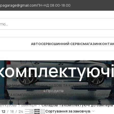
apagarage@gmail.com
ПН-НД 08:00-18:00
АВТОСЕРВІС
ШИННИЙ СЕРВІС
МАГАЗИН
КОНТА
 комплектуючі
І ДО БАМПЕРІВ FEBEST
СКЛАДОВІ ТА КОМПЛЕКТУЮЧІ ДО БАМПЕ
4 Продуктів
ОВІ ТА КОМПЛЕКТУЮЧІ ДО БАМПЕРІВ GM (CHEVROLET/DAEWOO
лі кузова
Бампери
Складові та комплектуючі до бамперів
12
18
24