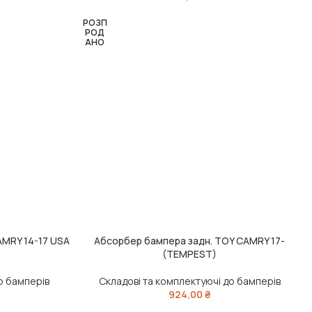
РОЗП
РОД
АНО
AMRY 14-17 USA
Абсорбер бампера задн. TOY CAMRY 17-
ЧИТАТИ ДАЛІ
(TEMPEST)
о бамперів
Складові та комплектуючі до бамперів
924,00
₴