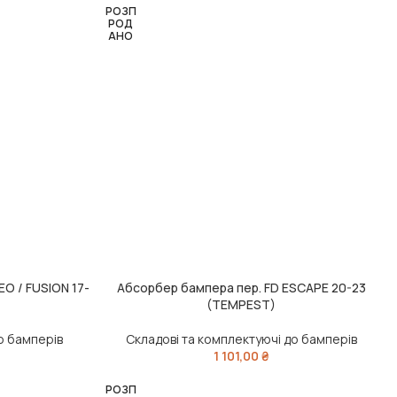
РОЗП
РОД
АНО
O / FUSION 17-
Абсорбер бампера пер. FD ESCAPE 20-23
ЧИТАТИ ДАЛІ
(TEMPEST)
о бамперів
Складові та комплектуючі до бамперів
1 101,00
₴
РОЗП