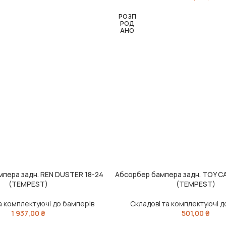
РОЗП
РОД
АНО
пера задн. REN DUSTER 18-24
Абсорбер бампера задн. TOY C
ЧИТАТИ ДАЛІ
(TEMPEST)
(TEMPEST)
а комплектуючі до бамперів
Складові та комплектуючі д
1 937,00
₴
501,00
₴