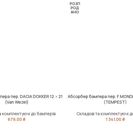
РОЗП
РОД
АНО
ера пер. DACIA DOKKER 12 > 21
Абсорбер бампера пер. F MONDE
ЧИТАТИ ДАЛІ
(Van Wezel)
(TEMPEST)
а комплектуючі до бамперів
Складові та комплектуючі д
679,00
₴
1 341,00
₴