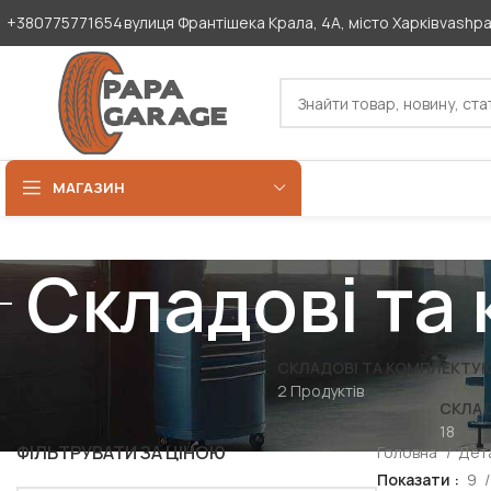
+380775771654
вулиця Франтішека Крала, 4А, місто Харків
vashp
МАГАЗИН
Складові та
СКЛАДОВІ ТА КОМПЛЕКТУЮЧ
2 Продуктів
СКЛАД
18
ФІЛЬТРУВАТИ ЗА ЦІНОЮ
Головна
Дета
Показати
9