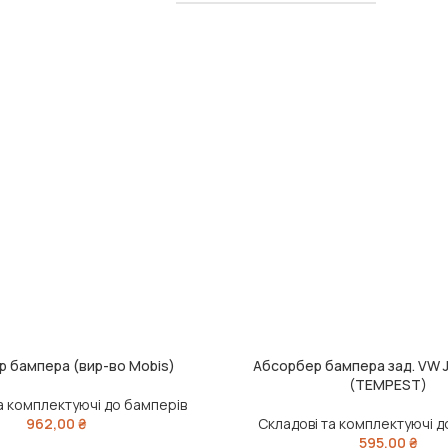
 бампера (вир-во Mobis)
Абсорбер бампера зад. VW 
ИК
ДОДАТИ В КОШИК
(TEMPEST)
а комплектуючі до бамперів
962,00
₴
Складові та комплектуючі д
595,00
₴