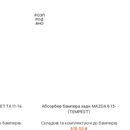
РОЗП
РОД
АНО
JETTA 11-14
Абсорбер бампера задн. MAZDA 6 13-
ЧИТАТИ ДАЛІ
(TEMPEST)
о бамперів
Складові та комплектуючі до бамперів
616,00
₴