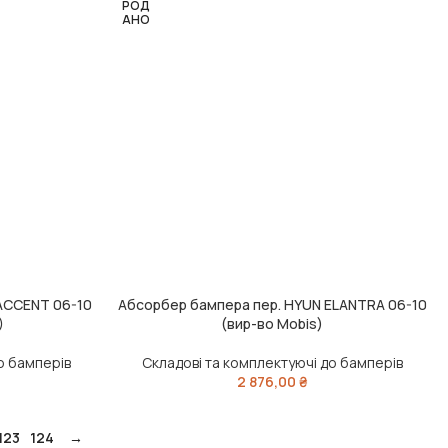
РОД
АНО
ACCENT 06-10
Абсорбер бампера пер. HYUN ELANTRA 06-10
ЧИТАТИ ДАЛІ
)
(вир-во Mobis)
о бамперів
Складові та комплектуючі до бамперів
2 876,00
₴
123
124
→