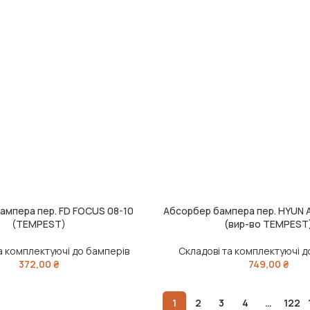
ампера пер. FD FOCUS 08-10
Абсорбер бампера пер. HYUN 
ИК
ДОДАТИ В КОШИК
(TEMPEST)
(вир-во TEMPEST
а комплектуючі до бамперів
Складові та комплектуючі д
372,00
₴
749,00
₴
1
2
3
4
…
122