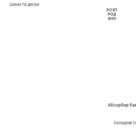
Шини та диски
РОЗП
РОД
АНО
Абсорбер бам
ЧИТАТИ ДАЛІ
Складові т