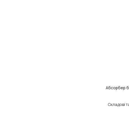
Абсорбер б
ДОДАТИ В КОШ
Складові т