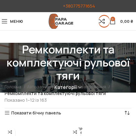
+380775771654
0
МЕНЮ
0,00
₴
Ремкомплекти та
комплектуючі рульової
тяги
Головна
Автозапчастини
Рульове керування
Категорії
Ремкомплекти та комплектуючі рульової тяги
Показано 1–12 із 163
Показати бічну панель
РОЗПР
ОДАН