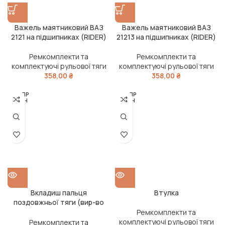
Важель маятниковий ВАЗ
Важель маятниковий ВАЗ
2121 на підшипниках (RIDER)
21213 на підшипниках (RIDER)
Ремкомплекти та
Ремкомплекти та
комплектуючі рульової тяги
комплектуючі рульової тяги
358,00
₴
358,00
₴
РОЗПР
РОЗПР
ОДАН
ОДАН
О
О
Вкладиш пальця
Втулка
поздовжньої тяги (вир-во
Mobis)
Ремкомплекти та
комплектуючі рульової тяги
Ремкомплекти та