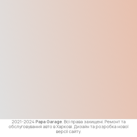
2021-2024
Papa Garage
. Всі права захищені. Ремонт та
обслуговування авто в Харкові. Дизайн та розробка нової
версії сайту.