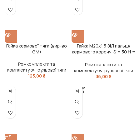
Гайка кермової тяги (вир-во
Гайка М20х1,5 ЗІЛ пальця
GM)
кермового коронч. S = 30 H =
15 (RIDER)
Ремкомплекти та
Ремкомплекти та
комплектуючі рульової тяги
комплектуючі рульової тяги
123,00
₴
36,00
₴
РОЗПР
ОДАН
О