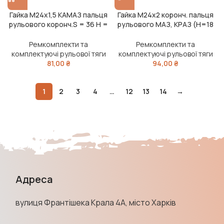
Гайка М24х1,5 КАМАЗ пальця
Гайка М24х2 коронч. пальця
рульового коронч.S = 36 H =
рульового МАЗ, КРАЗ (Н=18
19 (RIDER)
мм)
Ремкомплекти та
Ремкомплекти та
комплектуючі рульової тяги
комплектуючі рульової тяги
81,00
₴
94,00
₴
1
2
3
4
…
12
13
14
→
Адреса
вулиця Франтішека Крала 4А, місто Харків