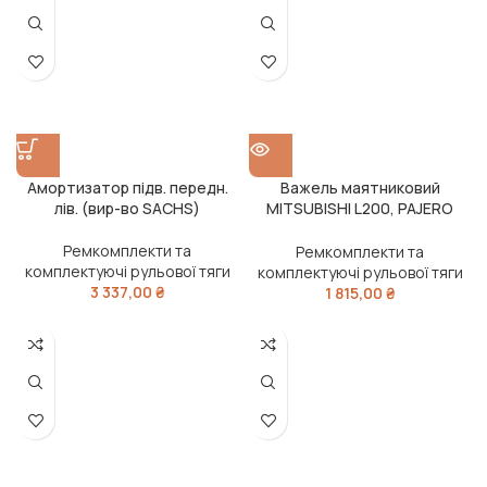
О
Амортизатор підв. передн.
Важель маятниковий
лів. (вир-во SACHS)
MITSUBISHI L200, PAJERO
SPORT I 96-перед. міст (Вир-
во TRW)
Ремкомплекти та
Ремкомплекти та
комплектуючі рульової тяги
комплектуючі рульової тяги
3 337,00
₴
1 815,00
₴