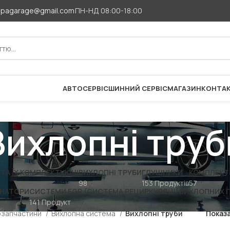
apagarage@gmail.com
ПН-НД 08:00-18:00
АВТОСЕРВІС
ШИННИЙ СЕРВІС
МАГАЗИН
КОНТА
Вихлопні труб
ТА ЇХ КОМПЛЕКТУЮЧІ
ВИХЛОПНІ ТРУБИ
ГЛУШНИКИ
КОМПЛЕКТ
98
153 Продуктів
57
НАТОРИ
СИСТЕМИ EGR (СИСТЕМА РЕЦИРКУЛЯЦІЇ ВИХЛОПНИХ Г
141 Продукт
озапчастини
Вихлопна система
Вихлопні труби
Показ