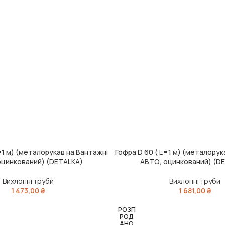
=1 м) (металорукав на Вантажні
Гофра D 60 ( L=1 м) (металорук
ИК
ДОДАТИ В КОШИК
оцинкований) (DETALKA)
АВТО, оцинкований) (D
Вихлопні труби
Вихлопні труби
1 473,00
₴
1 681,00
₴
РОЗП
РОД
АНО