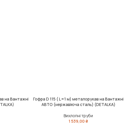
кав на Вантажні
Гофра D 115 ( L=1 м) металорукав на Вантажні
ДОДАТИ В КОШИК
ETALKA)
АВТО (нержавіюча сталь) (DETALKA)
Вихлопні труби
1 539,00
₴