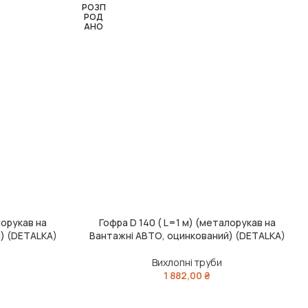
РОЗП
РОД
АНО
лорукав на
Гофра D 140 ( L=1 м) (металорукав на
ЧИТАТИ ДАЛІ
) (DETALKA)
Вантажні АВТО, оцинкований) (DETALKA)
Вихлопні труби
1 882,00
₴