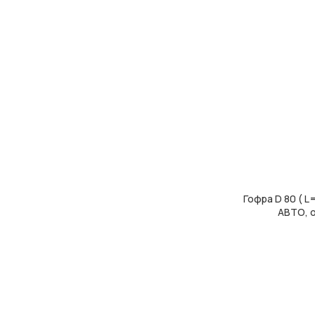
Гофра D 80 ( L
ДОДАТИ В КОШ
АВТО, 