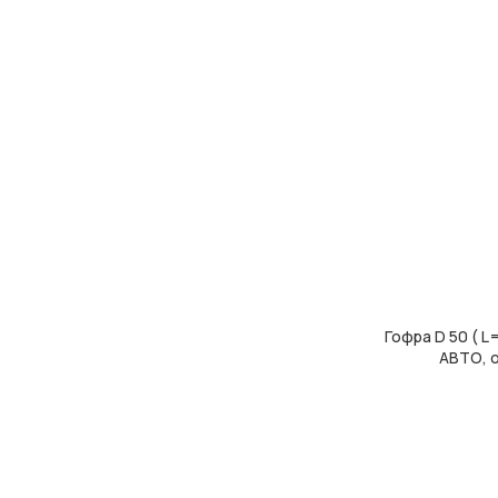
Гофра D 50 ( L
ДОДАТИ В КОШ
АВТО, 