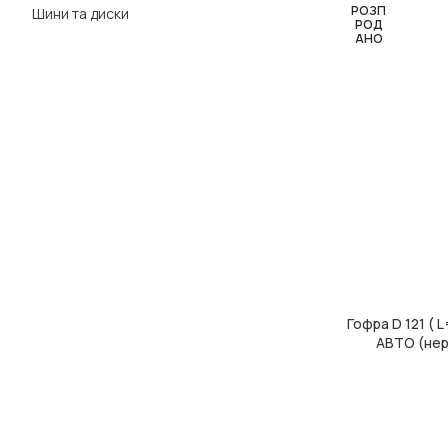
РОЗП
Шини та диски
РОД
АНО
Гофра D 121 ( 
ЧИТАТИ ДАЛІ
АВТО (нер