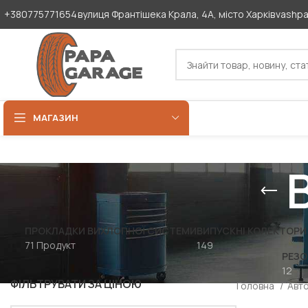
+380775771654
вулиця Франтішека Крала, 4А, місто Харків
vashp
МАГАЗИН
ПРОКЛАДКИ ВИХЛОПНОЇ СИСТЕМИ
ВИПУСКНІ КОЛЕКТОРИ 
71 Продукт
149
РЕЗО
12
ФІЛЬТРУВАТИ ЗА ЦІНОЮ
Головна
Авт