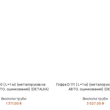
0 ( L=1 м) (металорукав на
Гофра D 111 ( L=1 м) (металору
ИК
ДОДАТИ В КОШИК
ТО, оцинкований) (DETALKA)
АВТО, оцинкований) (D
Вихлопні труби
Вихлопні труби
1 371,00
₴
3 027,00
₴