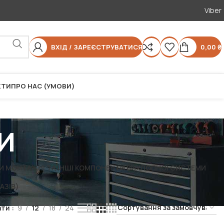
Viber
ВХІД / ЗАРЕЄСТРУВАТИСЯ
0,00
₴
КТИ
ПРО НАС (УМОВИ)
и
И МОНТАЖНІ ТА ІНШІ КОМПОНЕНТИ ВИХЛОПНОЇ СИСТЕМИ
АЗІВ)
ати
9
12
18
24