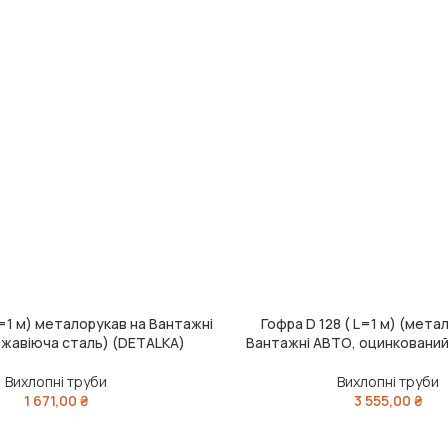
L=1 м) металорукав на Вантажні
Гофра D 128 ( L=1 м) (мета
ДОДАТИ В КОШИК
жавіюча сталь) (DETALKA)
Вантажні АВТО, оцинкований
Вихлопні труби
Вихлопні труби
1 671,00
₴
3 555,00
₴