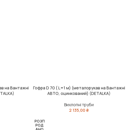
ав на Вантажні
Гофра D 70 ( L=1 м) (металорукав на Вантажні
ДОДАТИ В КОШИК
ETALKA)
АВТО, оцинкований) (DETALKA)
Вихлопні труби
2 135,00
₴
РОЗП
РОД
АНО