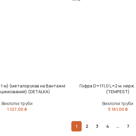
=1 м) (металорукав на Вантажні
Гофра D=111,0 L=2 м. нерж
ИК
ЧИТАТИ ДАЛІ
оцинкований) (DETALKA)
(TEMPEST)
Вихлопні труби
Вихлопні труби
1 127,00
₴
5 161,00
₴
1
2
3
4
…
7