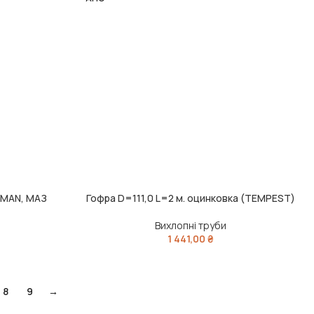
. MAN, МАЗ
Гофра D=111,0 L=2 м. оцинковка (TEMPEST)
ЧИТАТИ ДАЛІ
Вихлопні труби
1 441,00
₴
8
9
→