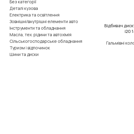
Без категорії
Деталі кузова
Електрика та освітлення
Зовнішні/внутрішні елементи авто
Відбивач диску
ДОДАТИ В КОШ
Інструменти та обладнання
i20 
Масла, тех. рідини та автохімія
Сільськогосподарське обладнання
Гальмівні ко
Туризм і відпочинок
Шини та диски