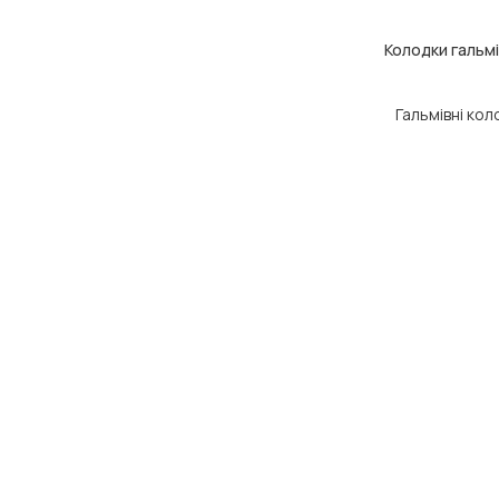
Колодки гальмі
ДОДАТИ В КОШ
Гальмівні ко