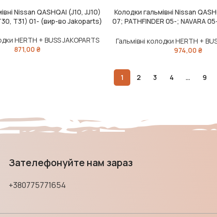
івні Nissan QASHQAI (J10, JJ10)
Колодки гальмівні Nissan QASHQ
ИК
ДОДАТИ В КОШИК
T30, T31) 01- (вир-во Jakoparts)
07; PATHFINDER 05-; NAVARA 05
(вир-во Jako
лодки HERTH + BUSS JAKOPARTS
Гальмівні колодки HERTH + BU
871,00
₴
974,00
₴
1
2
3
4
…
9
Зателефонуйте нам зараз
+380775771654