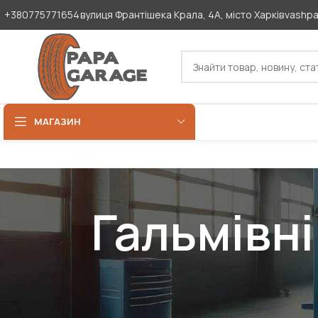
+380775771654
вулиця Франтішека Крала, 4А, місто Харків
vashp
МАГАЗИН
Гальмівн