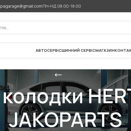
apagarage@gmail.com
ПН-НД 08:00-18:00
АВТОСЕРВІС
ШИННИЙ СЕРВІС
МАГАЗИН
КОНТА
і колодки HER
JAKOPARTS