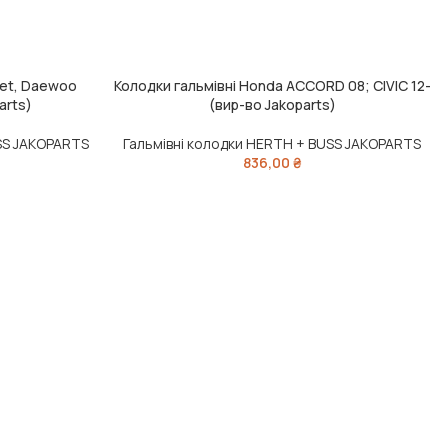
let, Daewoo
Колодки гальмівні Honda ACCORD 08; CIVIC 12-
ДОДАТИ В КОШИК
arts)
(вир-во Jakoparts)
SS JAKOPARTS
Гальмівні колодки HERTH + BUSS JAKOPARTS
836,00
₴