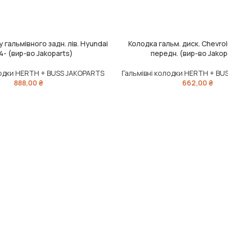
 гальмівного задн. лів. Hyundai
Колодка гальм. диск. Chevro
ИК
ДОДАТИ В КОШИК
14- (вир-во Jakoparts)
передн. (вир-во Jakop
лодки HERTH + BUSS JAKOPARTS
Гальмівні колодки HERTH + BU
888,00
₴
662,00
₴