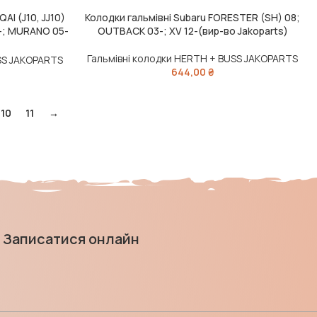
AI (J10, JJ10)
Колодки гальмівні Subaru FORESTER (SH) 08;
ДОДАТИ В КОШИК
-; MURANO 05-
OUTBACK 03-; XV 12-(вир-во Jakoparts)
Гальмівні колодки HERTH + BUSS JAKOPARTS
SS JAKOPARTS
644,00
₴
10
11
→
Записатися онлайн