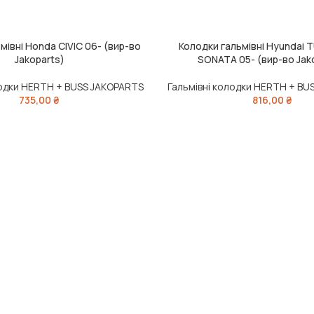
мівні Honda CIVIC 06- (вир-во
Колодки гальмівні Hyundai 
ИК
ДОДАТИ В КОШИК
Jakoparts)
SONATA 05- (вир-во Jak
лодки HERTH + BUSS JAKOPARTS
Гальмівні колодки HERTH + BU
735,00
₴
816,00
₴