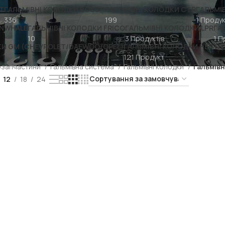
T
ГАЛЬМІВНІ КОЛОДКИ BOSCH
ГАЛЬМІВНІ КОЛОДКИ CTR
ГАЛЬМІ
336
199
1 Проду
INWHALE
ГАЛЬМІВНІ КОЛОДКИ FRICO
ГАЛЬМІВНІ КОЛОДКИ LPR
ГА
10
3 Продуктів
1 П
КИ GM (CHEVROLET/DAEWOO/OPEL)
ГАЛЬМІВНІ КОЛОДКИ HERTH 
121 Продукт
озапчастини
Гальмівна система
Гальмівні колодки
Гальмівн
12
18
24