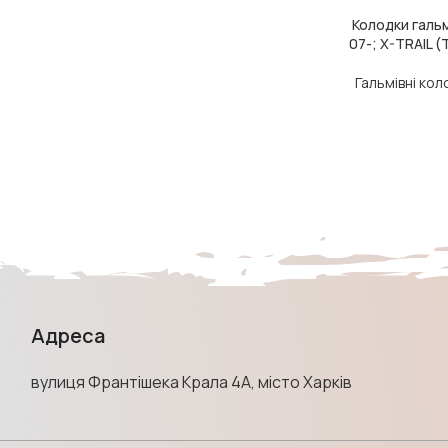
Колодки гальм
ДОДАТИ В КОШ
07-; X-TRAIL (
Гальмівні ко
Адреса
вулиця Франтішека Крала 4А, місто Харків