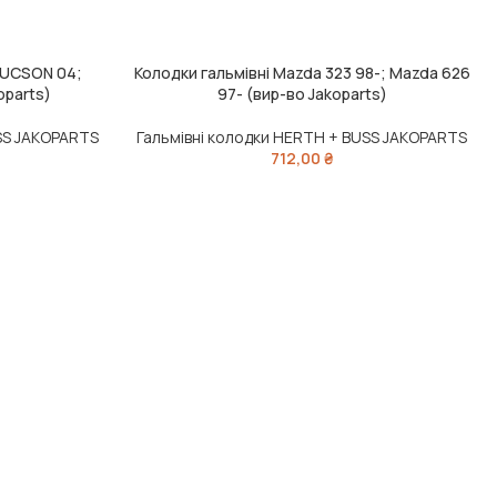
TUCSON 04;
Колодки гальмівні Mazda 323 98-; Mazda 626
ДОДАТИ В КОШИК
oparts)
97- (вир-во Jakoparts)
SS JAKOPARTS
Гальмівні колодки HERTH + BUSS JAKOPARTS
712,00
₴