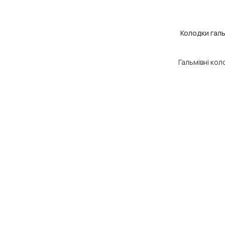
Колодки галь
ДОДАТИ В КОШ
Гальмівні ко