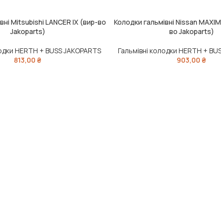
вні Mitsubishi LANCER IX (вир-во
Колодки гальмівні Nissan MAXIM
ИК
ДОДАТИ В КОШИК
Jakoparts)
во Jakoparts)
лодки HERTH + BUSS JAKOPARTS
Гальмівні колодки HERTH + BU
813,00
₴
903,00
₴