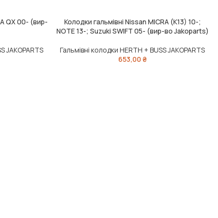
A QX 00- (вир-
Колодки гальмівні Nissan MICRA (K13) 10-;
ДОДАТИ В КОШИК
NOTE 13-; Suzuki SWIFT 05- (вир-во Jakoparts)
SS JAKOPARTS
Гальмівні колодки HERTH + BUSS JAKOPARTS
653,00
₴