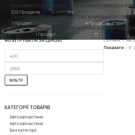
ГАЛЬМІВНІ КОЛОДКИ A.B.S.
ГАЛЬМІВНІ КОЛОДКИ BLUE PRIN
322 Продуктів
99
ГАЛЬМІВНІ КОЛОДКИ FEBI BILSTEIN
ГАЛЬМІВНІ КОЛОДКИ F
1 Продукт
4 Продуктів
ГАЛЬМІВНІ КОЛОДКИ CIFAM
ГАЛЬМІВНІ КОЛОД
1 Продукт
11
ФІЛЬТРУВАТИ ЗА ЦІНОЮ
Головна
Авт
Показати
9
ФІЛЬТР
КАТЕГОРІЇ ТОВАРІВ
Автозапчастини
Автозапчастини
Без категорії