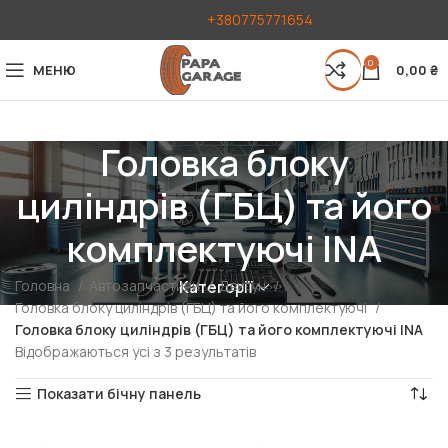
+380775771654
0
МЕНЮ
0,00
₴
Головка блоку
циліндрів (ГБЦ) та його
комплектуючі INA
Головна
Автозапчастини
Двигун
Категорії
Головка блоку циліндрів (ГБЦ) та його комплектуючі
Головка блоку циліндрів (ГБЦ) та його комплектуючі INA
Відображаються усі з 3 результатів
Показати бічну панель