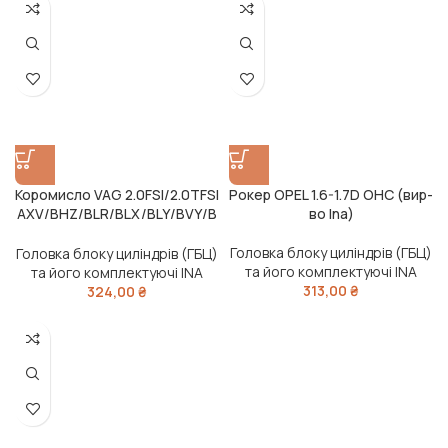
Коромисло VAG 2.0FSI/2.0TFSI
Рокер OPEL 1.6-1.7D OHC (вир-
AXV/BHZ/BLR/BLX/BLY/BVY/B
во Ina)
VZ/BWA/CDLA/CDLH (вир-во
Ina)
Головка блоку циліндрів (ГБЦ)
Головка блоку циліндрів (ГБЦ)
та його комплектуючі INA
та його комплектуючі INA
313,00
₴
324,00
₴