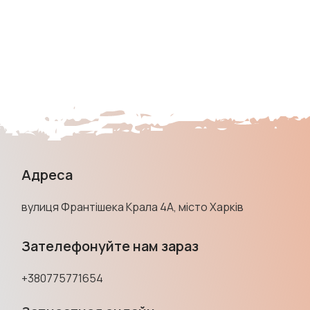
Адреса
вулиця Франтішека Крала 4А, місто Харків
Зателефонуйте нам зараз
+380775771654