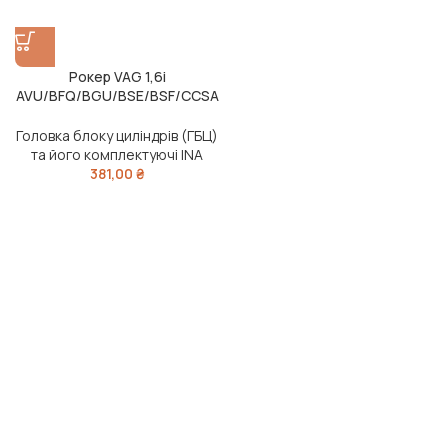
Рокер VAG 1,6i
AVU/BFQ/BGU/BSE/BSF/CCSA
/CMXA (вир-во INA)
Головка блоку циліндрів (ГБЦ)
та його комплектуючі INA
381,00
₴