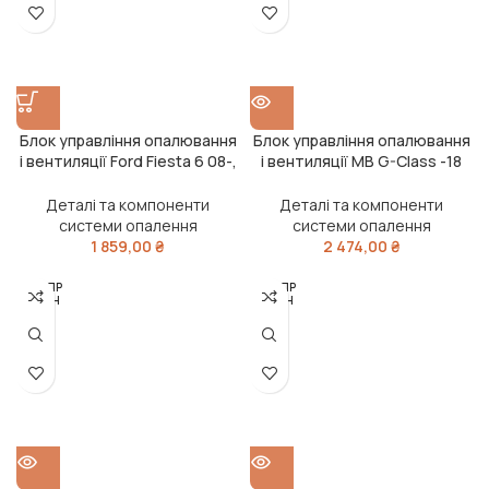
Блок управління опалювання
Блок управління опалювання
і вентиляції Ford Fiesta 6 08-,
і вентиляції MB G-Class -18
FOCUS III -20 (вир-во Elparts)
(вир-во Elparts)
Деталі та компоненти
Деталі та компоненти
системи опалення
системи опалення
1 859,00
₴
2 474,00
₴
РОЗПР
РОЗПР
ОДАН
ОДАН
О
О