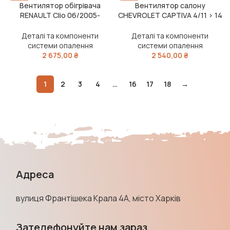
Вентилятор обігрівача
Вентилятор салону
RENAULT Clio 06/2005-
CHEVROLET CAPTIVA 4/11 > 14
12/2014 (вир-во Van Wezel)
(вир-во Van Wezel)
Деталі та компоненти
Деталі та компоненти
системи опалення
системи опалення
2 675,00
₴
2 540,00
₴
1
2
3
4
…
16
17
18
→
Адреса
вулиця Франтішека Крала 4А, місто Харків
Зателефонуйте нам зараз