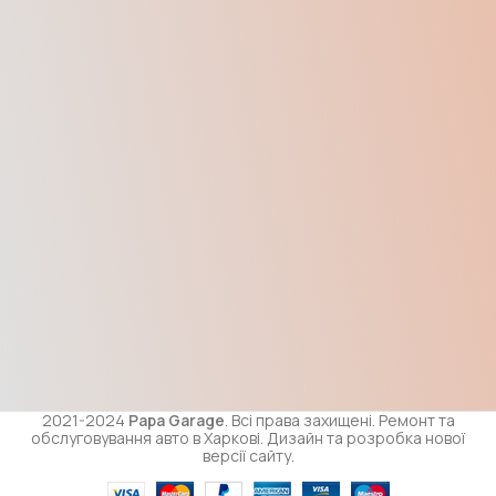
2021-2024
Papa Garage
. Всі права захищені. Ремонт та
обслуговування авто в Харкові. Дизайн та розробка нової
версії сайту.