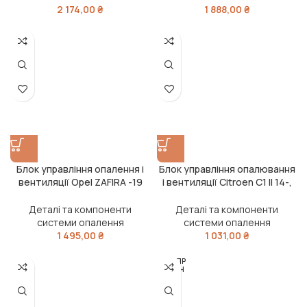
2 174,00
₴
1 888,00
₴
Блок управління опалення і
Блок управління опалювання
вентиляції Opel ZAFIRA -19
і вентиляції Citroen C1 II 14-,
(вир-во Elparts)
C3 PICASSO 09-, Peugeot 308
07- (вир-во E
Деталі та компоненти
Деталі та компоненти
системи опалення
системи опалення
1 495,00
₴
1 031,00
₴
РОЗПР
ОДАН
О