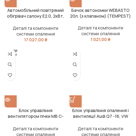
Автомобільний повітряний
Бачок автономки WEBASTO
обігрівач салону E2.0, 2кВт,
20л. (з клапаном) (TEMPEST)
24V (TEMPEST)
Деталі та компоненти
Деталі та компоненти
системи опалення
системи опалення
1 021,00
₴
17 027,00
₴
РОЗПР
ОДАН
О
Блок управління
Блок управління опалення і
вентилятором пічки MB C-
вентиляції Audi Q7 -16, VW
Class -15, E-Class -16 (вир-во
TOUAREG -13 (вир-во Elparts)
Elparts)
Деталі та компоненти
Деталі та компоненти
системи опалення
системи опалення