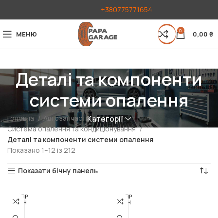
+380775771654
0
МЕНЮ
0,00
₴
Деталі та компоненти
системи опалення
Головна
Автозапчастини
Категорії
Система опалення та кондиціонування
Деталі та компоненти системи опалення
Показано 1–12 із 212
Показати бічну панель
РОЗПР
РОЗПР
ОДАН
ОДАН
О
О