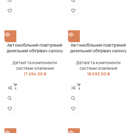
Автомобільний повітряний
Автомобільний повітряний
дизельний обігрівач салону
дизельний обігрівач салону
E5.0, 5кВт, 12V (TEMPEST)
E5.0, 5кВт, 24V (TEMPEST)
Деталі та компоненти
Деталі та компоненти
системи опалення
системи опалення
17 454,00
₴
18 093,00
₴
РОЗПР
РОЗПР
ОДАН
ОДАН
О
О