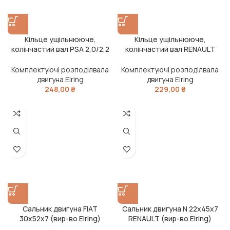
Кільце ущільнююче,
Кільце ущільнююче,
колінчастий вал PSA 2,0/2,2
колінчастий вал RENAULT
16V EW10/EW12 39*50*7 FPM
1,8/2,0 16V F4P/F4R 34*47*5,5
(вир-во Elring)
FPM (вир-во Elring)
Комплектуючі розподілвала
Комплектуючі розподілвала
двигуна Elring
двигуна Elring
248,00
₴
229,00
₴
Сальник двигуна FIAT
Сальник двигуна N 22x45x7
30x52x7 (вир-во Elring)
RENAULT (вир-во Elring)