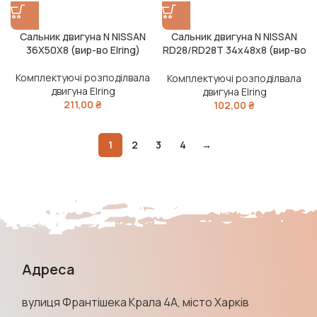
Сальник двигуна N NISSAN
Сальник двигуна N NISSAN
36X50X8 (вир-во Elring)
RD28/RD28T 34x48x8 (вир-во
Elring)
Комплектуючі розподілвала
Комплектуючі розподілвала
двигуна Elring
двигуна Elring
211,00
₴
102,00
₴
1
2
3
4
→
Адреса
вулиця Франтішека Крала 4А, місто Харків