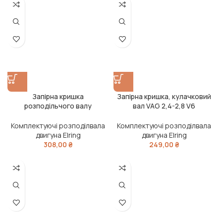
Запірна кришка
Запірна кришка, кулачковий
розподільчого валу
вал VAG 2,4-2,8 V6
DACIA/RENAULT 63,2мм (вир-
2,5TDI/2,7TDI/3,0TDI (2) (вир-
во Elring)
во Elring)
Комплектуючі розподілвала
Комплектуючі розподілвала
двигуна Elring
двигуна Elring
308,00
₴
249,00
₴