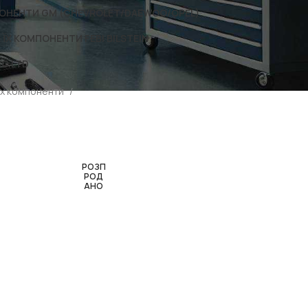
ОНЕНТИ GM (CHEVROLET/DAEWOO/OPEL)
Х КОМПОНЕНТИ FEBI BILSTEIN
O.LTD
їх компоненти
РОЗП
РОД
АНО