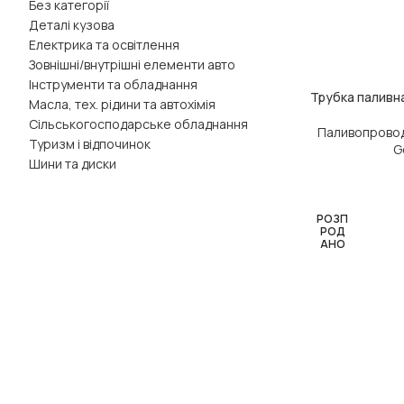
Без категорії
Деталі кузова
Електрика та освітлення
Зовнішні/внутрішні елементи авто
Інструменти та обладнання
Трубка паливна
ЧИТАТИ ДАЛІ
Масла, тех. рідини та автохімія
Сільськогосподарське обладнання
Паливопровод
Туризм і відпочинок
G
Шини та диски
РОЗП
РОД
АНО