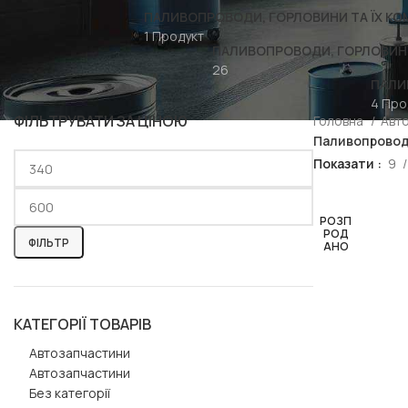
ПАЛИВОПРОВОДИ, ГОРЛОВИНИ ТА ЇХ КО
1 Продукт
ПАЛИВОПРОВОДИ, ГОРЛОВИНИ
26
ПАЛИ
4 Про
ФІЛЬТРУВАТИ ЗА ЦІНОЮ
Головна
Авт
Паливопроводи
Показати
9
РОЗП
РОД
ФІЛЬТР
АНО
КАТЕГОРІЇ ТОВАРІВ
Автозапчастини
Автозапчастини
Без категорії