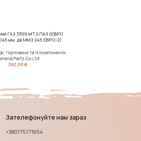
ний ГАЗ 3309,МТЗ,ПАЗ (ЄВРО
045 мм, дв.ММЗ 245 ЄВРО-2)
(DETALKA)
и, горловини та їх компоненти
eneral Parts Co.Ltd
392,00
₴
Зателефонуйте нам зараз
+380775771654