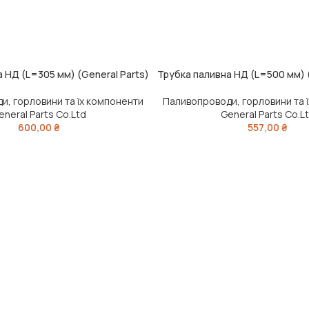
 НД (L=305 мм) (General Parts)
Трубка паливна НД (L=500 мм) (
ЧИТАТИ ДАЛІ
и, горловини та їх компоненти
Паливопроводи, горловини та 
eneral Parts Co.Ltd
General Parts Co.L
600,00
₴
557,00
₴