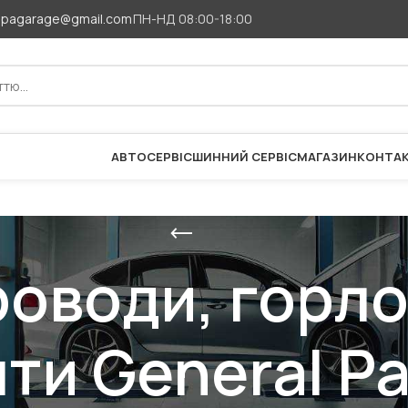
apagarage@gmail.com
ПН-НД 08:00-18:00
АВТОСЕРВІС
ШИННИЙ СЕРВІС
МАГАЗИН
КОНТА
оводи, горлов
и General Pa