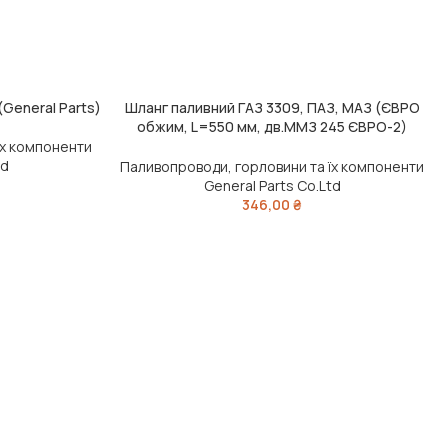
General Parts)
Шланг паливний ГАЗ 3309, ПАЗ, МАЗ (ЄВРО
ЧИТАТИ ДАЛІ
обжим, L=550 мм, дв.ММЗ 245 ЄВРО-2)
(DETALKA)
їх компоненти
td
Паливопроводи, горловини та їх компоненти
General Parts Co.Ltd
346,00
₴