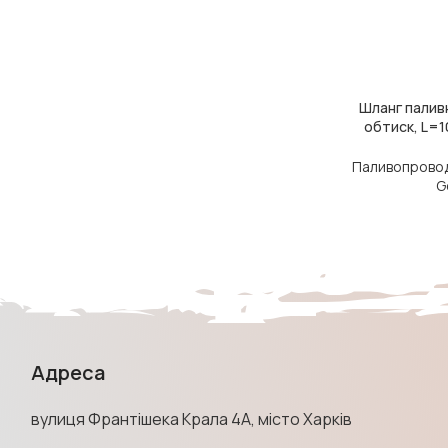
Шланг палив
ЧИТАТИ ДАЛІ
обтиск, L=1
Паливопровод
G
Адреса
вулиця Франтішека Крала 4А, місто Харків