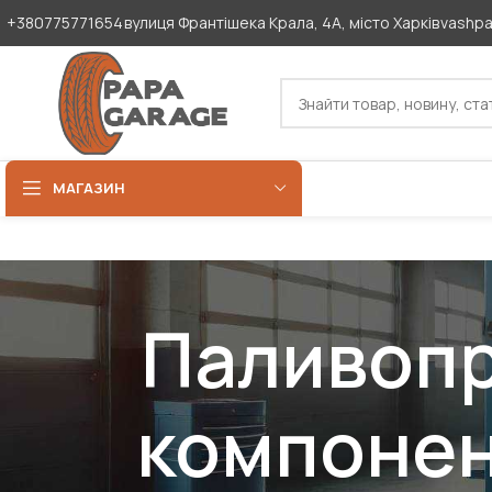
+380775771654
вулиця Франтішека Крала, 4А, місто Харків
vashp
МАГАЗИН
Паливопр
компонент