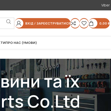
Viber
ВХІД / ЗАРЕЄСТРУВАТИСЯ
0,00
₴
КТИ
ПРО НАС (УМОВИ)
ини та їх
rts Co.Ltd