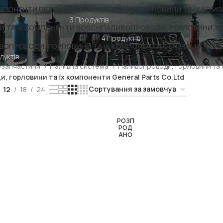
МПОНЕНТИ DETALKA
ПАЛИВОПРОВОДИ, ГОРЛОВИНИ ТА ЇХ КОМП
3 Продуктів
 ТА ЇХ КОМПОНЕНТИ BOSCH
ПАЛИВОПРОВОДИ, ГОРЛОВИНИ ТА Ї
4 Продуктів
ВОПРОВОДИ, ГОРЛОВИНИ ТА ЇХ КОМПОНЕНТИ GENERAL PARTS C
дуктів
озапчастини
Паливна система
Паливопроводи, горловини та 
, горловини та їх компоненти General Parts Co.Ltd
12
18
24
РОЗП
РОД
АНО