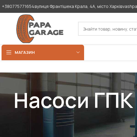
+380775771654
вулиця Франтішека Крала, 4А, місто Харків
vashp
МАГАЗИН
Насоси ГПК