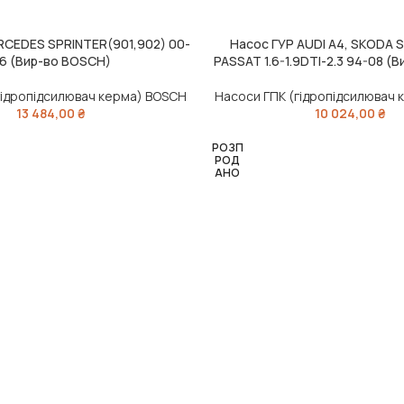
RCEDES SPRINTER(901,902) 00-
Насос ГУР AUDI A4, SKODA 
ИК
ЧИТАТИ ДАЛІ
6 (Вир-во BOSCH)
PASSAT 1.6-1.9DTI-2.3 94-08 (
гідропідсилювач керма) BOSCH
Насоси ГПК (гідропідсилювач
13 484,00
₴
10 024,00
₴
РОЗП
РОД
АНО