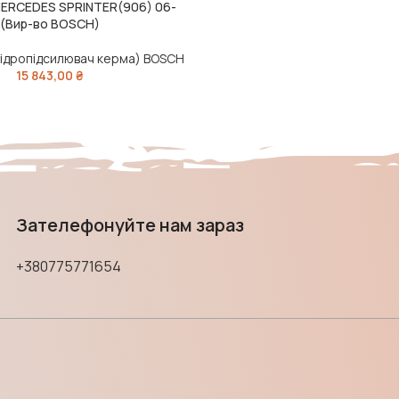
MERCEDES SPRINTER(906) 06-
ИК
(Вир-во BOSCH)
гідропідсилювач керма) BOSCH
15 843,00
₴
Зателефонуйте нам зараз
+380775771654