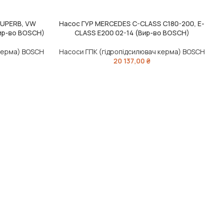
SUPERB, VW
Насос ГУР MERCEDES C-CLASS C180-200, E-
ЧИТАТИ ДАЛІ
Вир-во BOSCH)
CLASS E200 02-14 (Вир-во BOSCH)
 керма) BOSCH
Насоси ГПК (гідропідсилювач керма) BOSCH
20 137,00
₴