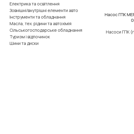
Електрика та освітлення
Зовнішні/внутрішні елементи авто
Насос ГПК ME
ДОДАТИ В КОШ
Інструменти та обладнання
0
Масла, тех. рідини та автохімія
Сільськогосподарське обладнання
Насоси ГПК (
Туризм і відпочинок
Шини та диски