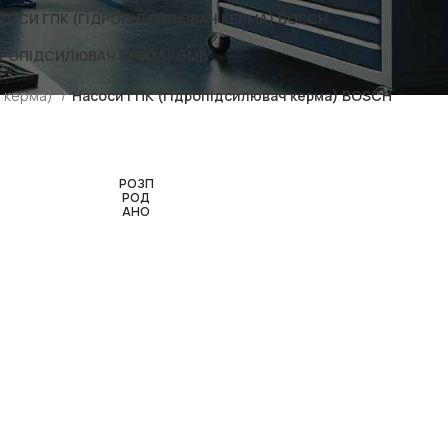
СОСИ ГПК (ГІДРОПІДСИЛЮВАЧ КЕРМА) BOSCH
ДРОПІДСИЛЮВАЧ КЕРМА) GMB
ч керма)
Насоси ГПК (гідропідсилювач керма) BOSCH
РОЗП
РОД
АНО