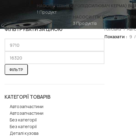
НАСОСИ ГПК (ГІДРОПІДСИЛЮВАЧ КЕРМА) BLU
1 Продукт
НАСОСИ ГПК (ГІДРОПІДСИЛ
3 Продуктів
ФІЛЬТРУВАТИ ЗА ЦІНОЮ
Головна
Авт
Показати
9
ФІЛЬТР
КАТЕГОРІЇ ТОВАРІВ
Автозапчастини
Автозапчастини
Без категорії
Без категорії
Деталі кузова