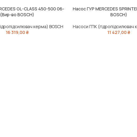
RCEDES GL-CLASS 450-500 06-
Насос ГУР MERCEDES SPRINTER
ИК
ЧИТАТИ ДАЛІ
(Вир-во BOSCH)
BOSCH)
гідропідсилювач керма) BOSCH
Насоси ГПК (гідропідсилювач
16 319,00
₴
11 427,00
₴