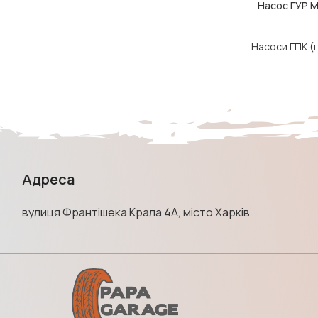
Насос ГУР 
ДОДАТИ В КОШ
Насоси ГПК (
Адреса
вулиця Франтішека Крала 4А, місто Харків