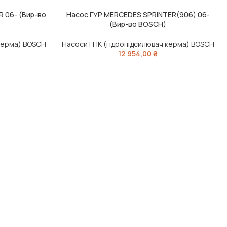
 06- (Вир-во
Насос ГУР MERCEDES SPRINTER(906) 06-
ДОДАТИ В КОШИК
(Вир-во BOSCH)
 керма) BOSCH
Насоси ГПК (гідропідсилювач керма) BOSCH
12 954,00
₴