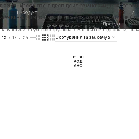
E PRINT
НАСОСИ ГПК (ГІДРОПІДСИЛЮВАЧ КЕРМА) CORTECO
НА
1 Продукт
7
ЮВАЧ КЕРМА) GM (CHEVROLET/DAEWOO/OPEL)
НАСОСИ ГПК (ГІ
1 Продукт
озапчастини
Рульове керування
Насоси ГПК (гідропідсилюва
12
18
24
РОЗП
РОД
АНО