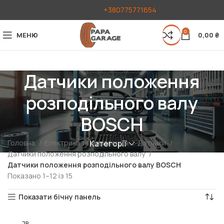
+380775771654
0
МЕНЮ
0,00
₴
Датчики положення
розподільного валу
BOSCH
Головна
Електрика та освітлення
Датчики
Категорії
Датчики положення розподільного валу
Датчики положення розподільного валу BOSCH
Показано 1–12 із 15
Показати бічну панель
РОЗПР