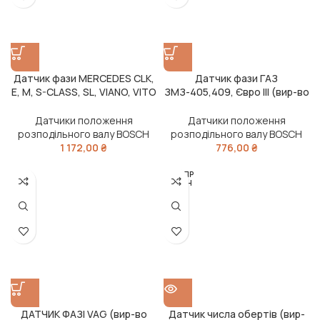
Датчик фази MERCEDES CLK,
Датчик фази ГАЗ
E, M, S-CLASS, SL, VIANO, VITO
ЗМЗ-405,409, Євро III (вир-во
(вир-во Bosch)
Bosch)
Датчики положення
Датчики положення
розподільного валу BOSCH
розподільного валу BOSCH
1 172,00
₴
776,00
₴
РОЗПР
ОДАН
О
ДАТЧИК ФАЗІ VAG (вир-во
Датчик числа обертів (вир-