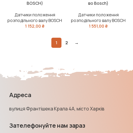
BOSCH)
во Bosch)
Датчики положення
Датчики положення
розподільного валу BOSCH
розподільного валу BOSCH
1 152,00
₴
1 551,00
₴
1
2
→
Адреса
вулиця Франтішека Крала 4А, місто Харків
Зателефонуйте нам зараз