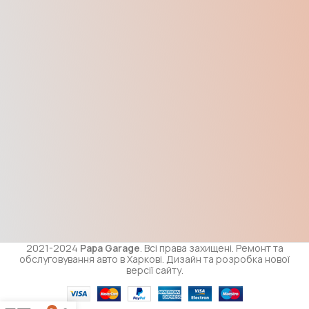
2021-2024
Papa Garage
. Всі права захищені. Ремонт та
обслуговування авто в Харкові. Дизайн та розробка нової
версії сайту.