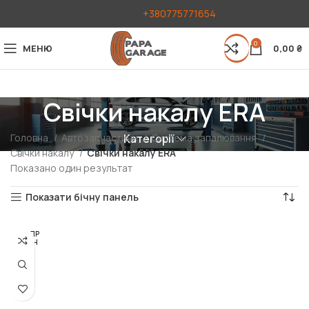
+380775771654
0
МЕНЮ
0,00
₴
Свічки накалу ERA
Головна
Автозапчастини
Система запалювання
Категорії
Свічки накалу
Свічки накалу ERA
Показано один результат
Показати бічну панель
РОЗПР
ОДАН
О