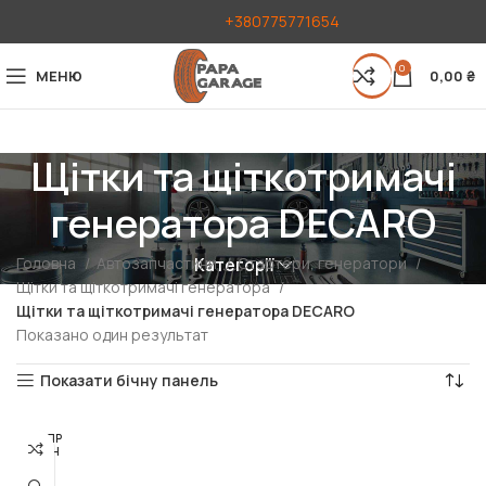
+380775771654
0
МЕНЮ
0,00
₴
Щітки та щіткотримачі
генератора DECARO
Головна
Автозапчастини
Стартери, генератори
Категорії
Щітки та щіткотримачі генератора
Щітки та щіткотримачі генератора DECARO
Показано один результат
Показати бічну панель
РОЗПР
ОДАН
О