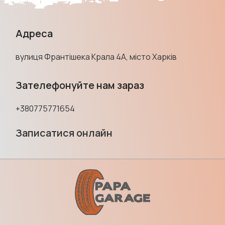
Адреса
вулиця Франтішека Крала 4А, місто Харків
Зателефонуйте нам зараз
+380775771654
Записатися онлайн