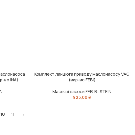
маслонасоса
Комплект ланцюга приводу маслонасосу VAG
ДОДАТИ В КОШИК
р-во INA)
(вир-во FEBI)
A
Масляні насоси FEBI BILSTEIN
925,00
₴
10
11
→