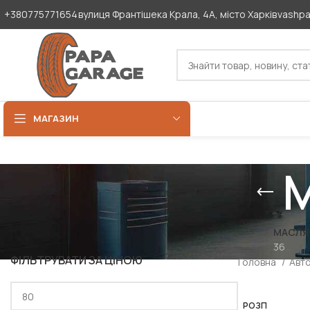
+380775771654
вулиця Франтішека Крала, 4А, місто Харків
vashp
МАГАЗИН
М
МАСЛЯН
36
ФІЛЬТРУВАТИ ЗА ЦІНОЮ
Головна
Авт
РОЗП