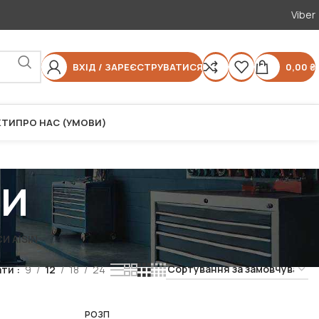
Viber
ВХІД / ЗАРЕЄСТРУВАТИСЯ
0,00
₴
КТИ
ПРО НАС (УМОВИ)
си
И AISIN
ати
9
12
18
24
РОЗП