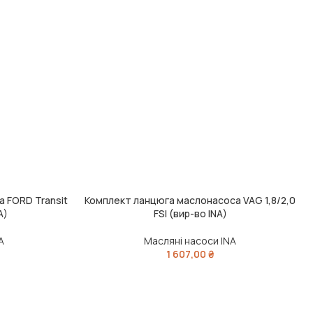
 FORD Transit
Комплект ланцюга маслонасоса VAG 1,8/2,0
ДОДАТИ В КОШИК
A)
FSI (вир-во INA)
A
Масляні насоси INA
1 607,00
₴