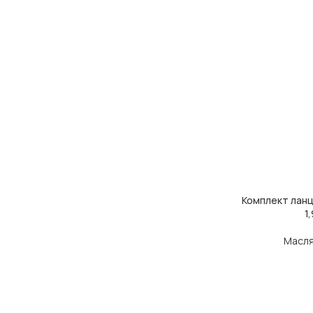
Комплект ланц
ДОДАТИ В КОШ
1
Масля