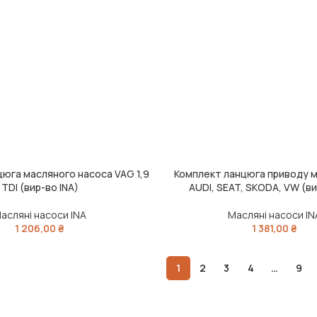
юга масляного насоса VAG 1,9
Комплект ланцюга приводу 
ЧИТАТИ ДАЛІ
TDI (вир-во INA)
AUDI, SEAT, SKODA, VW (ви
асляні насоси INA
Масляні насоси IN
1 206,00
₴
1 381,00
₴
1
2
3
4
…
9