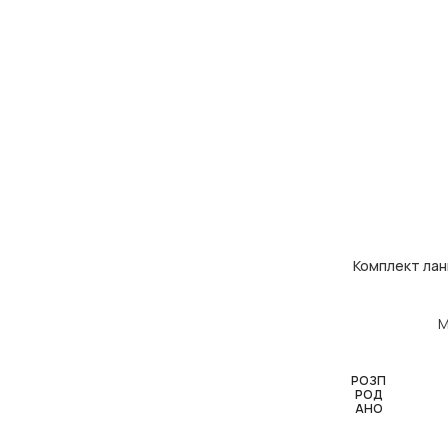
Комплект лан
ДОДАТИ В КОШ
М
РОЗП
РОД
АНО