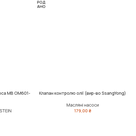
РОД
АНО
оса MB OM601-
Клапан контролю олії (вир-во SsangYong)
ЧИТАТИ ДАЛІ
Масляні насоси
LSTEIN
179,00
₴