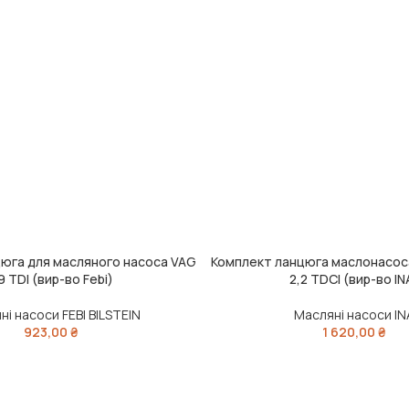
юга для масляного насоса VAG
Комплект ланцюга маслонасоса
ИК
ДОДАТИ В КОШИК
,9 TDI (вир-во Febi)
2,2 TDCI (вир-во IN
ні насоси FEBI BILSTEIN
Масляні насоси IN
923,00
₴
1 620,00
₴