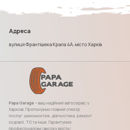
Адреса
вулиця Франтішека Крала 4А, місто Харків
Papa Garage
– ваш надійний автосервіс у
Харкові. Пропонуємо повний спектр
послуг: шиномонтаж, діагностика, ремонт
ходової, ТО та інше. Гарантуємо
професіоналізм і високу якість!