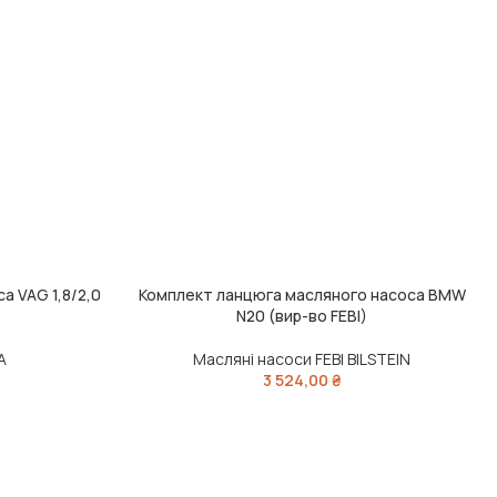
а VAG 1,8/2,0
Комплект ланцюга масляного насоса BMW
ДОДАТИ В КОШИК
N20 (вир-во FEBI)
A
Масляні насоси FEBI BILSTEIN
3 524,00
₴