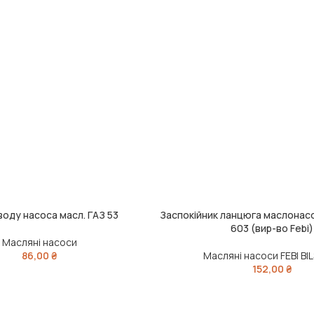
воду насоса масл. ГАЗ 53
Заспокійник ланцюга маслонас
ДОДАТИ В КОШИК
603 (вир-во Febi)
Масляні насоси
86,00
₴
Масляні насоси FEBI BI
152,00
₴