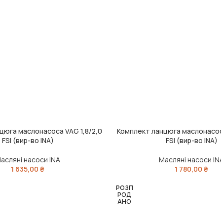
цюга маслонасоса VAG 1,8/2,0
Комплект ланцюга маслонасос
ИК
ДОДАТИ В КОШИК
FSI (вир-во INA)
FSI (вир-во INA)
асляні насоси INA
Масляні насоси IN
1 635,00
₴
1 780,00
₴
РОЗП
РОД
АНО