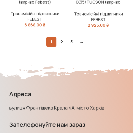
(вир-во Febest)
IX35/TUCSON (вир-во
Febest)
Трансмісійні підшипники
Трансмісійні підшипники
FEBEST
FEBEST
6 868,00
₴
2 925,00
₴
1
2
3
→
Адреса
вулиця Франтішека Крала 4А, місто Харків
Зателефонуйте нам зараз