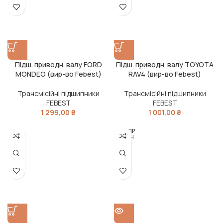
Підш. приводн. валу FORD
Підш. приводн. валу TOYOTA
MONDEO (вир-во Febest)
RAV4 (вир-во Febest)
Трансмісійні підшипники
Трансмісійні підшипники
FEBEST
FEBEST
1 299,00
₴
1 001,00
₴
РОЗПР
ОДАН
О