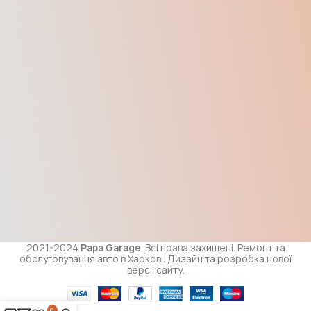
2021-2024
Papa Garage
. Всі права захищені. Ремонт та
обслуговування авто в Харкові. Дизайн та розробка нової
версії сайту.
0