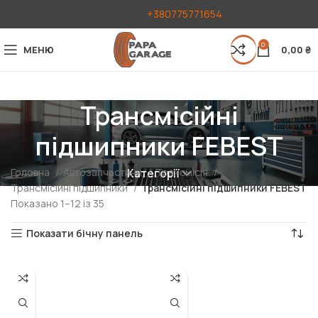
+380775771654
0
МЕНЮ
0,00
₴
Трансмісійні
підшипники FEBEST
Головна
Автозапчастини
Трансмісія
Категорії
Трансмісійні підшипники
Трансмісійні підшипники FEBEST
Показано 1–12 із 35
Показати бічну панель