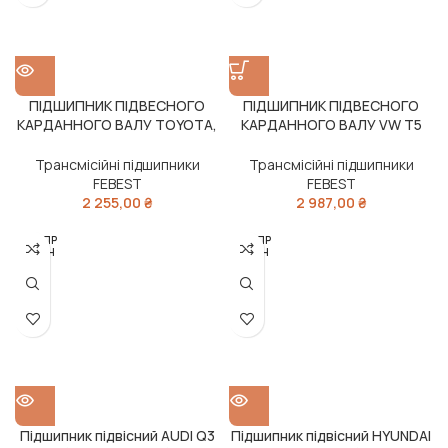
ПІДШИПНИК ПІДВЕСНОГО
ПІДШИПНИК ПІДВЕСНОГО
КАРДАННОГО ВАЛУ TOYOTA,
КАРДАННОГО ВАЛУ VW T5
LEXUS (вир-во FEBEST)
(вир-во FEBEST)
Трансмісійні підшипники
Трансмісійні підшипники
FEBEST
FEBEST
2 255,00
₴
2 987,00
₴
РОЗПР
РОЗПР
ОДАН
ОДАН
О
О
Підшипник підвісний AUDI Q3
Підшипник підвісний HYUNDAI