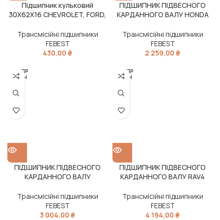
Підшипник кульковий
ПІДШИПНИК ПІДВЕСНОГО
30X62X16 CHEVROLET, FORD,
КАРДАННОГО ВАЛУ HONDA
KIA (Вир-во FEBEST)
CR-V (вир-во FEBEST)
Трансмісійні підшипники
Трансмісійні підшипники
FEBEST
FEBEST
430,00
₴
2 259,00
₴
РОЗПР
РОЗПР
ОДАН
ОДАН
О
О
ПІДШИПНИК ПІДВЕСНОГО
ПІДШИПНИК ПІДВЕСНОГО
КАРДАННОГО ВАЛУ
КАРДАННОГО ВАЛУ RAV4
MITSUBISHI OUTLANDER
(вир-во FEBEST)
2006-2012 (FEBEST)
Трансмісійні підшипники
Трансмісійні підшипники
FEBEST
FEBEST
3 004,00
₴
4 194,00
₴