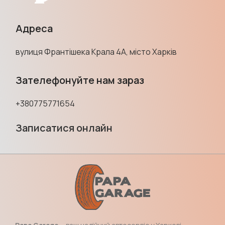
Адреса
вулиця Франтішека Крала 4А, місто Харків
Зателефонуйте нам зараз
+380775771654
Записатися онлайн