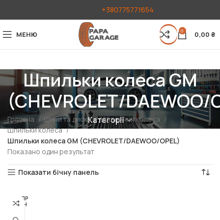
+380775771654
0
МЕНЮ
0,00
₴
Шпильки колеса GM
(CHEVROLET/DAEWOO/O
Головна
Шини та диски
Кріплення колеса
Категорії
Шпильки колеса
Шпильки колеса GM (CHEVROLET/DAEWOO/OPEL)
Показано один результат
Показати бічну панель
РОЗПР
ОДАН
О